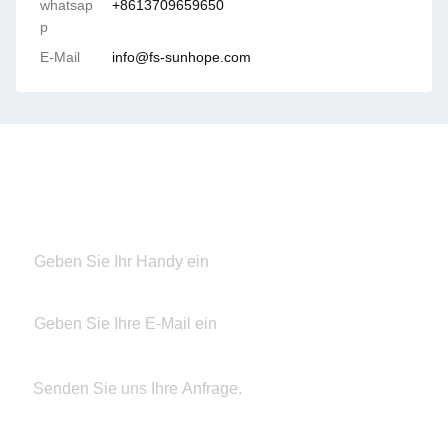
whatsap
+8613709659650
p
E-Mail
info@fs-sunhope.com
Kontakt