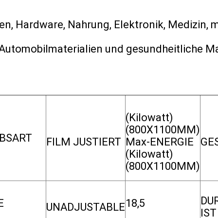
en, Hardware, Nahrung, Elektronik, Medizin, m
Automobilmaterialien und gesundheitliche Ma
(Kilowatt)
(800X1100MM)
EBSART
FILM JUSTIERT
Max-ENERGIE
GE
(Kilowatt)
(800X1100MM)
DU
E
18,5
UNADJUSTABLE
IST