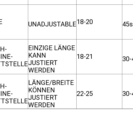
E
18-20
UNADJUSTABLE
45s
EINZIGE LÄNGE
H-
KANN
INE-
18-21
30-
JUSTIERT
TTSTELLE
WERDEN
LÄNGE/BREITE
H-
KÖNNEN
INE-
22-25
30-
JUSTIERT
TTSTELLE
WERDEN