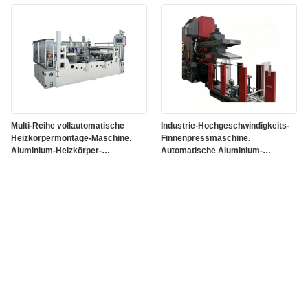
Multi-Reihe vollautomatische
Industrie-Hochgeschwindigkeits-
Heizkörpermontage-Maschine.
Finnenpressmaschine.
Aluminium-Heizkörper-
Automatische Aluminium-
Baumaschine für
Kühlkörper-Finnenform-
Automobilwärmetauscher.
Ausrüstung für die
Großproduktion.