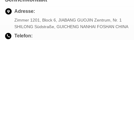
Adresse:
Zimmer 1201, Block 6, JIABANG GUOJIN Zentrum, Nr. 1
SHILONG Südstraße, GUICHENG NANHAI FOSHAN CHINA
Telefon:
0086-86363383
E-Mail
sales1@fs-sunhope.com
Unser Newsletter
Abonnieren Sie unseren Newsletter für Rabatte und mehr.