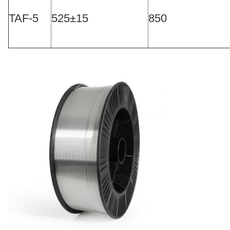
TAF-5
525±15
850