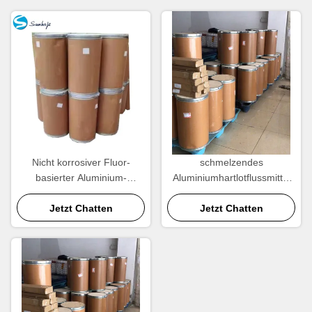
Nicht korrosiver Fluor-
schmelzendes
basierter Aluminium-
Aluminiumhartlotflussmittel
Lagerflux 25 kg/Eimer 525°C
25KG/Bucket 525degree für
Jetzt Chatten
bronzierende Maschine
Jetzt Chatten