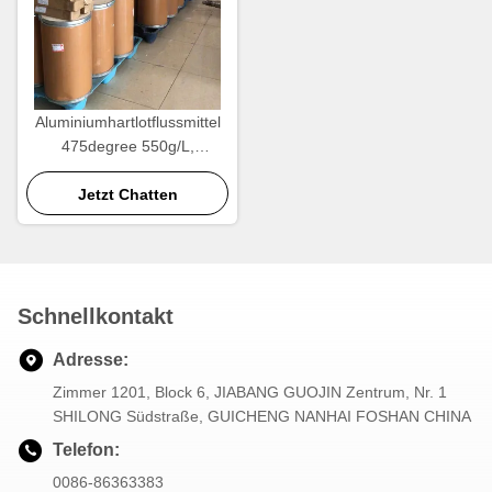
Aluminiumhartlotflussmittel
475degree 550g/L,
schweißender Fluss-
Aluminiumpulver
Jetzt Chatten
Schnellkontakt
Adresse:
Zimmer 1201, Block 6, JIABANG GUOJIN Zentrum, Nr. 1
SHILONG Südstraße, GUICHENG NANHAI FOSHAN CHINA
Telefon:
0086-86363383