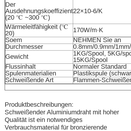
Der
Ausdehnungskoeffizient
22×10-6/K
(20 ℃ ~300 ℃)
Wärmeleitfähigkeit (℃
170W/m·K
20)
Soem
NEHMEN Sie an
Durchmesser
0.8mm/0.9mm/1mm
1KG/Spool, 5KG/spo
Gewicht
15KG/Spool
Flussinhalt
Normaler Standard
Spulenmaterialien
Plastikspule (schwa
Schweißende Art
Flammen-Schweiße
Produktbeschreibungen:
Schweißender Aluminiumdraht mit hoher
Qualität ist ein notwendiges
Verbrauchsmaterial für bronzierende