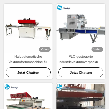
Video
Video
Halbautomatische
PLC-gesteuerte
Vakuumformmaschine für
Industrievakuumverpackungsma
die Verpackungsindustrie
3000pcsH
Jetzt Chatten
Jetzt Chatten