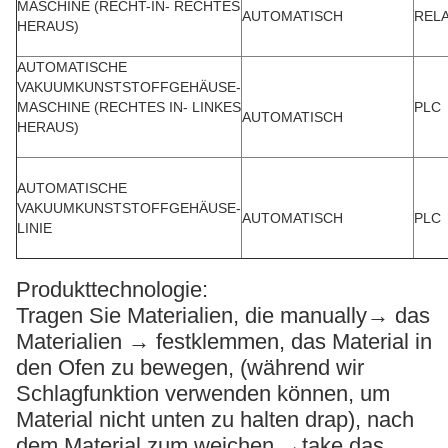
MASCHINE (RECHT-IN- RECHTES
AUTOMATISCH
RELA
HERAUS)
AUTOMATISCHE
VAKUUMKUNSTSTOFFGEHÄUSE-
MASCHINE (RECHTES IN- LINKES
PLC
AUTOMATISCH
HERAUS)
AUTOMATISCHE
VAKUUMKUNSTSTOFFGEHÄUSE-
AUTOMATISCH
PLC
LINIE
Produkttechnologie:
Tragen Sie Materialien, die manually→ das
Materialien → festklemmen, das Material in
den Ofen zu bewegen, (während wir
Schlagfunktion verwenden können, um
Material nicht unten zu halten drap), nach
dem Material zum weichen →take das