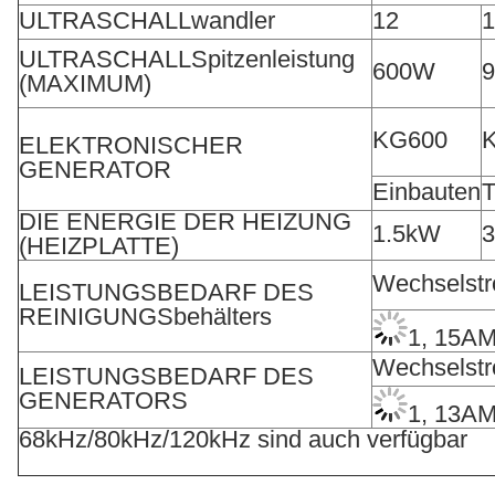
ULTRASCHALLwandler
12
1
ULTRASCHALLSpitzenleistung
600W
(MAXIMUM)
KG600
ELEKTRONISCHER
GENERATOR
Einbauten
T
DIE ENERGIE DER HEIZUNG
1.5kW
(HEIZPLATTE)
Wechselst
LEISTUNGSBEDARF DES
REINIGUNGSbehälters
1, 15A
Wechselst
LEISTUNGSBEDARF DES
GENERATORS
1, 13A
68kHz/80kHz/120kHz sind auch verfügbar