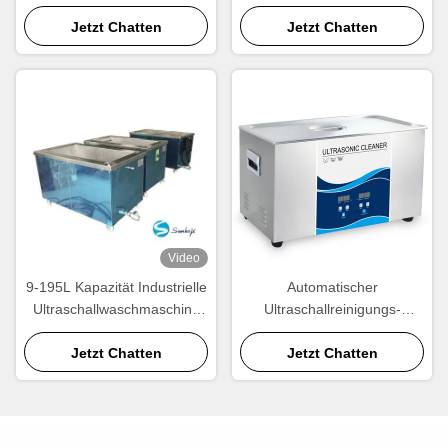
mit einstellbarer Heizleistung
220VC 50HZ-Steuerung und
Jetzt Chatten
9-195L Kapazität
Jetzt Chatten
Video
9-195L Kapazität Industrielle
Automatischer
Ultraschallwaschmaschine
Ultraschallreinigungs-
mit fortschrittlicher
Maschinen-Stall weich und
Reinigungstechnologie
Jetzt Chatten
sogar Erschütterungs-
Jetzt Chatten
Edelstahl