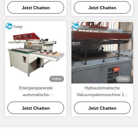
die Verpackungsindustrie
3000pcsH
Jetzt Chatten
Jetzt Chatten
Video
Video
Energiesparende
Halbautomatische
automatische
Vakuumpakemaschine 18-
Verpackungsmaschine
20KW 30 Sekunden pro
Jetzt Chatten
Jetzt Chatten
Stück