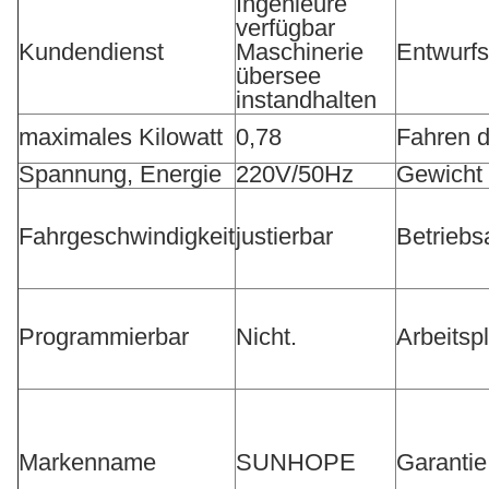
Ingenieure
verfügbar
Kundendienst
Maschinerie
Entwurfs
übersee
instandhalten
maximales Kilowatt
0,78
Fahren 
Spannung, Energie
220V/50Hz
Gewicht
Fahrgeschwindigkeit
justierbar
Betriebs
Programmierbar
Nicht.
Arbeitsp
Markenname
SUNHOPE
Garantie