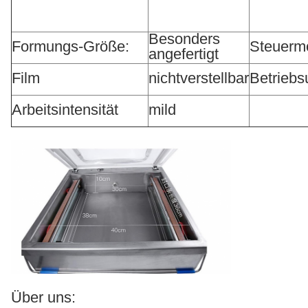
Besonders
Formungs-Größe:
Steuerm
angefertigt
Film
nichtverstellbar
Betrieb
Arbeitsintensität
mild
Über uns: