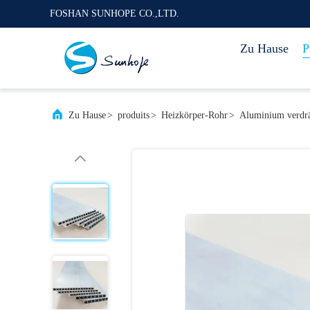
FOSHAN SUNHOPE CO.,LTD.
Zu Hause
P
Zu Hause
>
produits
>
Heizkörper-Rohr
>
Aluminium verdrä