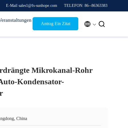
E-Mail sales1@fs-sunhope.com
TELEFON: 86--86363383
Veranstaltungen


Antrag Ein Zitat
rdrängte Mikrokanal-Rohr
 Auto-Kondensator-
r
ngdong, China