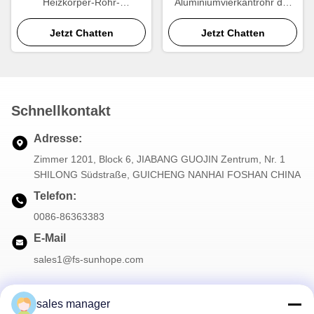
Heizkörper-Rohr-
Aluminiumvierkantrohr der
Aluminiumrechteck ISO9001
Breiten-4-9mm der Stärke-
Jetzt Chatten
0.26mm
1.5-2mm für Auto-
Jetzt Chatten
Heizkörper
Schnellkontakt
Adresse:
Zimmer 1201, Block 6, JIABANG GUOJIN Zentrum, Nr. 1
SHILONG Südstraße, GUICHENG NANHAI FOSHAN CHINA
Telefon:
0086-86363383
E-Mail
sales1@fs-sunhope.com
sales manager