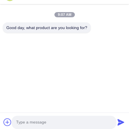
Unser Newsletter
9:07 AM
Abonnieren Sie unseren Newsletter für Rabatte und mehr.
Good day, what product are you looking for?
Kontaktieren Sie Uns
Datenschutzrichtlinie
|
Sitemap
| China Gute Qualität Heizkörper,
der Maschine herstellt Lieferant. Copyright © 2021-2026
FOSHAN SUNHOPE CO.,LTD. Alle Rechte vorbehalten.