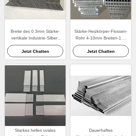
Breite des 0.3mm Stärke-
Stärke-Heizkörper-Flossen-
vertikale Industrie-Silber-
Rohr 4-10mm Breiten-1.5-
Heizkörper-Rohr-42mm
2mm, Heizkörper-Ersatzteile
Jetzt Chatten
Jetzt Chatten
Soem-Service
Starkes helles ovales
Dauerhaftes