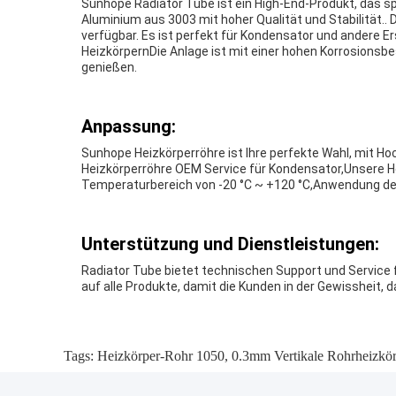
Sunhope Radiator Tube ist ein High-End-Produkt, das sp
Aluminium aus 3003 mit hoher Qualität und Stabilität.
verfügbar. Es ist perfekt für Kondensator und andere E
HeizkörpernDie Anlage ist mit einer hohen Korrosionsbe
genießen.
Anpassung:
Sunhope Heizkörperröhre ist Ihre perfekte Wahl, mit 
Heizkörperröhre OEM Service für Kondensator,Unsere He
Temperaturbereich von -20 °C ~ +120 °C,Anwendung de
Unterstützung und Dienstleistungen:
Radiator Tube bietet technischen Support und Service f
auf alle Produkte, damit die Kunden in der Gewissheit, 
Tags:
Heizkörper-Rohr 1050
,
0.3mm Vertikale Rohrheizkö