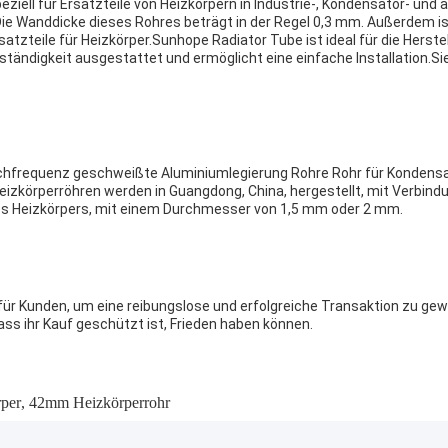
eziell für Ersatzteile von Heizkörpern in Industrie-, Kondensator- un
. Die Wanddicke dieses Rohres beträgt in der Regel 0,3 mm. Außerdem 
rsatzteile für Heizkörper.Sunhope Radiator Tube ist ideal für die Her
ständigkeit ausgestattet und ermöglicht eine einfache Installation.Si
Hochfrequenz geschweißte Aluminiumlegierung Rohre Rohr für Kondensa
izkörperröhren werden in Guangdong, China, hergestellt, mit Verbind
s Heizkörpers, mit einem Durchmesser von 1,5 mm oder 2 mm.
ür Kunden, um eine reibungslose und erfolgreiche Transaktion zu gewä
dass ihr Kauf geschützt ist, Frieden haben können.
rper
,
42mm Heizkörperrohr