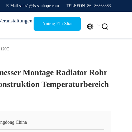
E-Mail sales1@fs-sunhope.com
TELEFON: 86--86363383
Veranstaltungen
Antrag Ein Zitat


 120C
esser Montage Radiator Rohr
nstruktion Temperaturbereich
ngdong,China