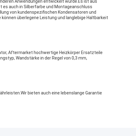
d anderen Anwendungen entwickelt wurde.Es ist aus
ist es auch in Silberfarbe und Montageanschluss
stellung von kundenspezifischen Kondensatoren und
e können überlegene Leistung und langlebige Haltbarkeit
tor, Aftermarket hochwertige Heizkörper Ersatzteile
ungstyp, Wandstärke in der Regel von 0,3 mm,
hrleisten.Wir bieten auch eine lebenslange Garantie