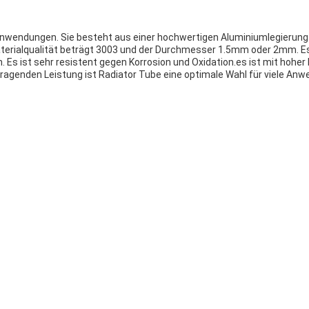
ele Anwendungen. Sie besteht aus einer hochwertigen Aluminiumlegieru
erialqualität beträgt 3003 und der Durchmesser 1.5mm oder 2mm. Es is
s ist sehr resistent gegen Korrosion und Oxidation.es ist mit hoher
rragenden Leistung ist Radiator Tube eine optimale Wahl für viele An