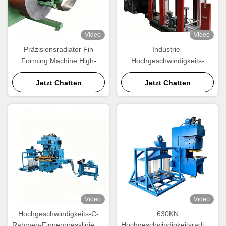
Video
Video
Präzisionsradiator Fin
Industrie-
Forming Machine High-
Hochgeschwindigkeits-
Speed Welle Aluminium Fin
Finnenpressmaschine.
Produktionsanlage
Jetzt Chatten
Automatische Aluminium-
Jetzt Chatten
Kühlkörper-Finnenform-
Ausrüstung für die
Großproduktion.
Video
Video
Hochgeschwindigkeits-C-
630KN
Rahmen-Finnenpresslinie für
Hochgeschwindigkeitsradiator