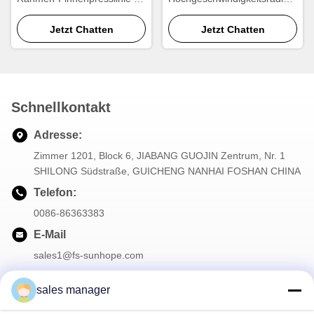
die Herstellung von
Flossenformmaschine für die
Heizkörpern und
Jetzt Chatten
Produktion von
Jetzt Chatten
Wärmetauschern
Aluminiumradiatoren
Schnellkontakt
Adresse:
Zimmer 1201, Block 6, JIABANG GUOJIN Zentrum, Nr. 1
SHILONG Südstraße, GUICHENG NANHAI FOSHAN CHINA
Telefon:
0086-86363383
E-Mail
sales1@fs-sunhope.com
sales manager