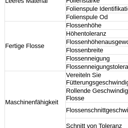
Folienstärke
Leeres Material
Folienspule Identifikat
Folienspule Od
Flossenhöhe
Höhentoleranz
Flossenhöhenausgewo
Fertige Flosse
Flossenbreite
Flossenneigung
Flossenneigungstoler
Vereiteln Sie
Fütterungsgeschwindig
Rollende Geschwindigk
Flosse
Maschinenfähigkeit
Flossenschnittgeschwi
Schnitt von Toleranz