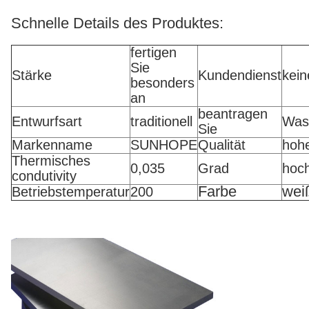
Schnelle Details des Produktes:
fertigen
Sie
Stärke
Kundendienst
kein
besonders
an
beantragen
Entwurfsart
traditionell
Was
Sie
Markenname
SUNHOPE
Qualität
hohe
Thermisches
0,035
Grad
hoc
condutivity
Farbe
wei
Betriebstemperatur
200