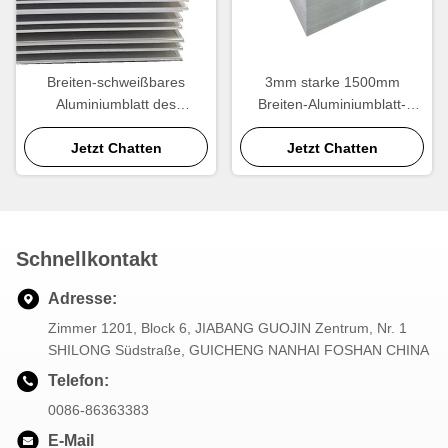
Breiten-schweißbares
3mm starke 1500mm
Aluminiumblatt des
Breiten-Aluminiumblatt-
Rechteck-1050mm für
Hitzebeständigkeit
Automobil-Behälter
Jetzt Chatten
Jetzt Chatten
Schnellkontakt
Adresse:
Zimmer 1201, Block 6, JIABANG GUOJIN Zentrum, Nr. 1
SHILONG Südstraße, GUICHENG NANHAI FOSHAN CHINA
Telefon:
0086-86363383
E-Mail