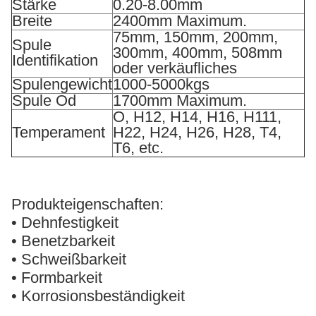
Stärke
0.20-8.00mm
Breite
2400mm Maximum.
75mm, 150mm, 200mm,
Spule
300mm, 400mm, 508mm
Identifikation
oder verkäufliches
Spulengewicht
1000-5000kgs
Spule Od
1700mm Maximum.
O, H12, H14, H16, H111,
Temperament
H22, H24, H26, H28, T4,
T6, etc.
Produkteigenschaften:
• Dehnfestigkeit
• Benetzbarkeit
• Schweißbarkeit
• Formbarkeit
• Korrosionsbeständigkeit