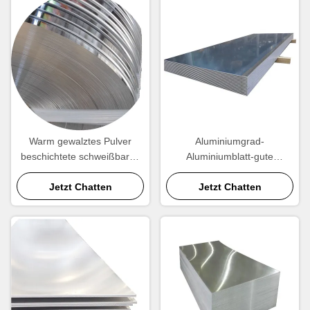
Warm gewalztes Pulver
Aluminiumgrad-
beschichtete schweißbares
Aluminiumblatt-gute
Aluminiumblatt 3003 in der
Schweißbarkeit 1100mm
Jetzt Chatten
Spule
Jetzt Chatten
Längen-3003