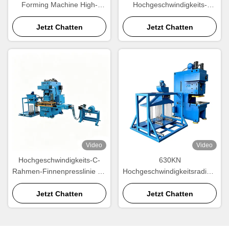
Forming Machine High-
Hochgeschwindigkeits-
Speed Welle Aluminium Fin
Finnenpressmaschine.
Produktionsanlage
Jetzt Chatten
Automatische Aluminium-
Jetzt Chatten
Kühlkörper-Finnenform-
Ausrüstung für die
Großproduktion.
Video
Video
Hochgeschwindigkeits-C-
630KN
Rahmen-Finnenpresslinie für
Hochgeschwindigkeitsradiato
die Herstellung von
r Flossenformmaschine für
Heizkörpern und
Jetzt Chatten
die Produktion von
Jetzt Chatten
Wärmetauschern
Aluminiumradiatoren