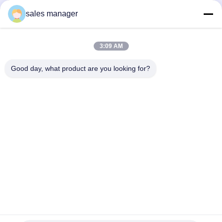
sales manager
Unser Newsletter
3:09 AM
Abonnieren Sie unseren Newsletter für Rabatte und mehr.
Good day, what product are you looking for?
Kontaktieren Sie Uns
Datenschutzrichtlinie
|
Sitemap
| China Gute Qualität Heizkörper,