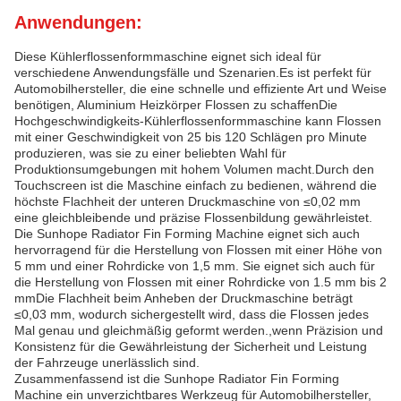
Anwendungen:
Diese Kühlerflossenformmaschine eignet sich ideal für
verschiedene Anwendungsfälle und Szenarien.Es ist perfekt für
Automobilhersteller, die eine schnelle und effiziente Art und Weise
benötigen, Aluminium Heizkörper Flossen zu schaffenDie
Hochgeschwindigkeits-Kühlerflossenformmaschine kann Flossen
mit einer Geschwindigkeit von 25 bis 120 Schlägen pro Minute
produzieren, was sie zu einer beliebten Wahl für
Produktionsumgebungen mit hohem Volumen macht.Durch den
Touchscreen ist die Maschine einfach zu bedienen, während die
höchste Flachheit der unteren Druckmaschine von ≤0,02 mm
eine gleichbleibende und präzise Flossenbildung gewährleistet.
Die Sunhope Radiator Fin Forming Machine eignet sich auch
hervorragend für die Herstellung von Flossen mit einer Höhe von
5 mm und einer Rohrdicke von 1,5 mm. Sie eignet sich auch für
die Herstellung von Flossen mit einer Rohrdicke von 1.5 mm bis 2
mmDie Flachheit beim Anheben der Druckmaschine beträgt
≤0,03 mm, wodurch sichergestellt wird, dass die Flossen jedes
Mal genau und gleichmäßig geformt werden.,wenn Präzision und
Konsistenz für die Gewährleistung der Sicherheit und Leistung
der Fahrzeuge unerlässlich sind.
Zusammenfassend ist die Sunhope Radiator Fin Forming
Machine ein unverzichtbares Werkzeug für Automobilhersteller,