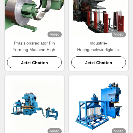
Video
Video
Präzisionsradiator Fin
Industrie-
Forming Machine High-
Hochgeschwindigkeits-
Speed Welle Aluminium Fin
Finnenpressmaschine.
Produktionsanlage
Jetzt Chatten
Automatische Aluminium-
Jetzt Chatten
Kühlkörper-Finnenform-
Ausrüstung für die
Großproduktion.
Video
Video