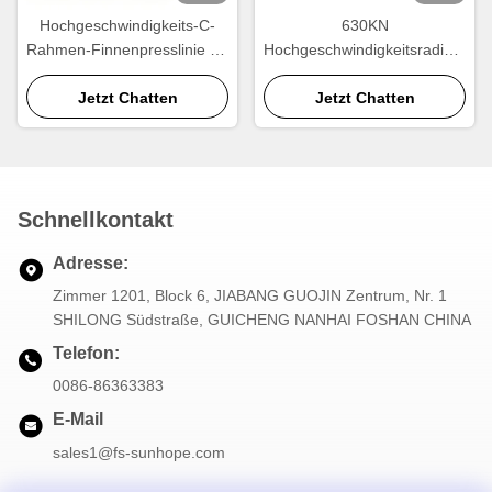
Hochgeschwindigkeits-C-
630KN
Rahmen-Finnenpresslinie für
Hochgeschwindigkeitsradiato
die Herstellung von
r Flossenformmaschine für
Heizkörpern und
Jetzt Chatten
die Produktion von
Jetzt Chatten
Wärmetauschern
Aluminiumradiatoren
Schnellkontakt
Adresse:
Zimmer 1201, Block 6, JIABANG GUOJIN Zentrum, Nr. 1
SHILONG Südstraße, GUICHENG NANHAI FOSHAN CHINA
Telefon:
0086-86363383
E-Mail
sales1@fs-sunhope.com