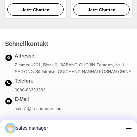
die Herstellung von
r Flossenformmaschine für
Heizkörpern und
Jetzt Chatten
die Produktion von
Jetzt Chatten
Wärmetauschern
Aluminiumradiatoren
Schnellkontakt
Adresse:
Zimmer 1201, Block 6, JIABANG GUOJIN Zentrum, Nr. 1
SHILONG Südstraße, GUICHENG NANHAI FOSHAN CHINA
Telefon:
0086-86363383
E-Mail
sales1@fs-sunhope.com
sales manager