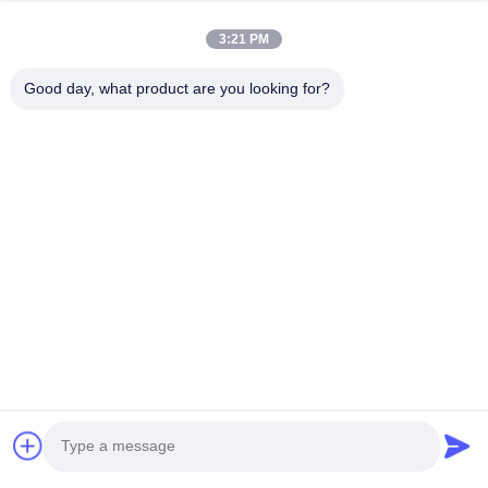
Unser Newsletter
3:21 PM
Abonnieren Sie unseren Newsletter für Rabatte und mehr.
Good day, what product are you looking for?
Kontaktieren Sie Uns
Datenschutzrichtlinie
|
Sitemap
| China Gute Qualität Heizkörper,
der Maschine herstellt Lieferant. Copyright © 2021-2026
FOSHAN SUNHOPE CO.,LTD. Alle Rechte vorbehalten.