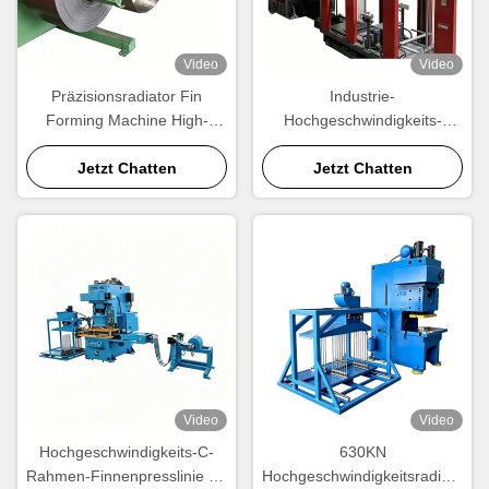
Video
Video
Präzisionsradiator Fin
Industrie-
Forming Machine High-
Hochgeschwindigkeits-
Speed Welle Aluminium Fin
Finnenpressmaschine.
Produktionsanlage
Jetzt Chatten
Automatische Aluminium-
Jetzt Chatten
Kühlkörper-Finnenform-
Ausrüstung für die
Großproduktion.
Video
Video
Hochgeschwindigkeits-C-
630KN
Rahmen-Finnenpresslinie für
Hochgeschwindigkeitsradiato