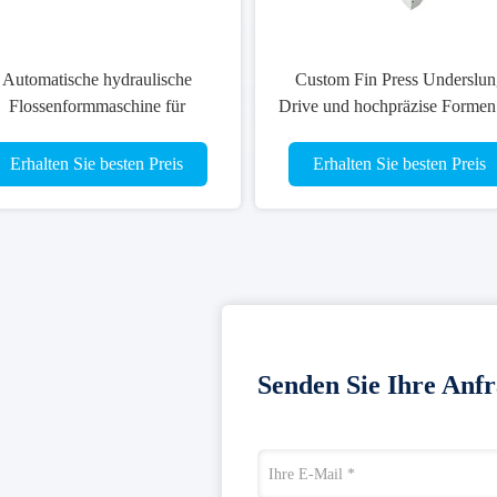
Automatische hydraulische
Custom Fin Press Underslun
Flossenformmaschine für
Drive und hochpräzise Formen
diatoren, Zwischenkühlgeräte
Wärmetauscher
und Ölkühlgeräte im
Erhalten Sie besten Preis
Erhalten Sie besten Preis
Automobilbereich
Senden Sie Ihre Anfr