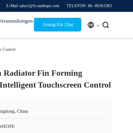
E-Mail sales1@fs-sunhope.com
TELEFON: 86--86363383
Veranstaltungen


Antrag Ein Zitat
n Control
n Radiator Fin Forming
Intelligent Touchscreen Control
ngdong, China
NHOPE