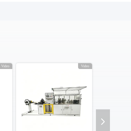
Video
Video