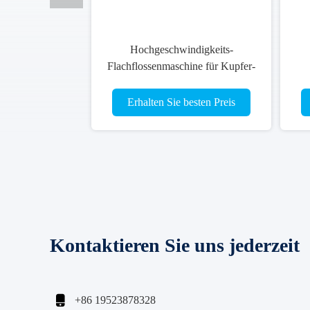
Hochgeschwindigkeits-
Flachflossenmaschine für Kupfer-
Brass-Radiator-Präzisionsschnitt
Ra
Erhalten Sie besten Preis
Kontaktieren Sie uns jederzeit

+86 19523878328