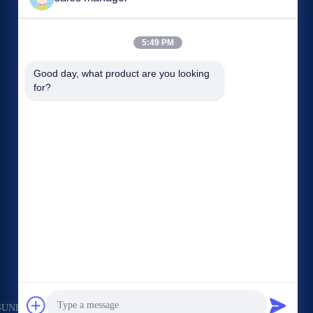
5:49 PM
Veranstaltungen
Good day, what product are you looking 
Antrag Ein Zitat
for?
Rechtssachen
TELEFON: 86--86363383
Blog
Fax: 86--86264066



N SUNHOPE CO.,LTD. Alle Rechte vorbehalten.