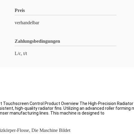
Preis
verhandelbar
Zahlungsbedingungen
L/c, t/t
nt Touchscreen Control Product Overview The High-Precision Radiator F
stent, high-quality radiator fins. Utilizing an advanced roller forming
nser manufacturing lines. This machine is designed to
zkörper-Flosse
,
Die Maschine Bildet