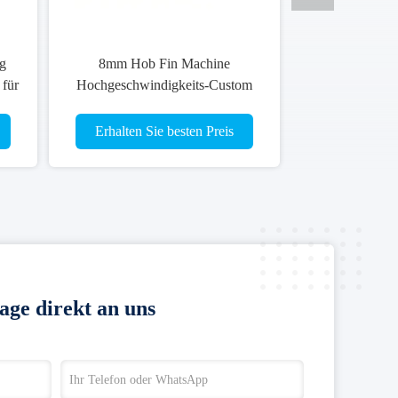
g
8mm Hob Fin Machine
 für
Hochgeschwindigkeits-Custom
Radiator Fin Forming China
Hersteller
Erhalten Sie besten Preis
age direkt an uns