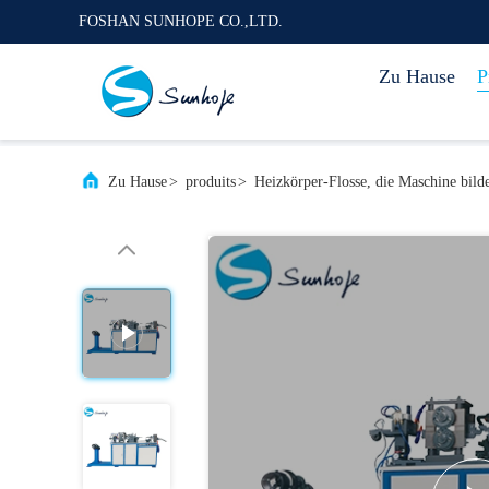
FOSHAN SUNHOPE CO.,LTD.
Zu Hause
P
Zu Hause
>
produits
>
Heizkörper-Flosse, die Maschine bild