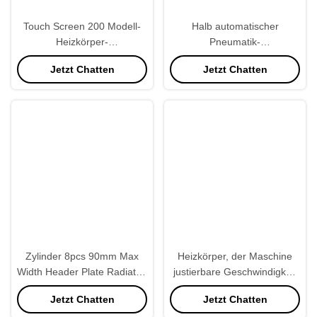
Touch Screen 200 Modell-
Halb automatischer
Heizkörper-
Pneumatik-
Quetschwerkzeug,
Plastikwasserkasten-
Jetzt Chatten
Jetzt Chatten
Heizkörper-Herstellungs-
Quetschwerkzeug
Maschinerie PLC
programmierbar
Zylinder 8pcs 90mm Max
Heizkörper, der Maschine
Width Header Plate Radiator,
justierbare Geschwindigkeit
der Maschine für
macht
Jetzt Chatten
Jetzt Chatten
Wasserkasten herstellt