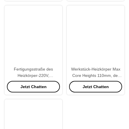
Fertigungsstraße des
Werkstück-Heizkörper Max
Heizkörper-220V,
Core Heights 110mm, der
Heizkörper-Herstellungs-
Maschine für LKW-
Jetzt Chatten
Jetzt Chatten
Ausrüstung halb automatisch
Heizkörper herstellt