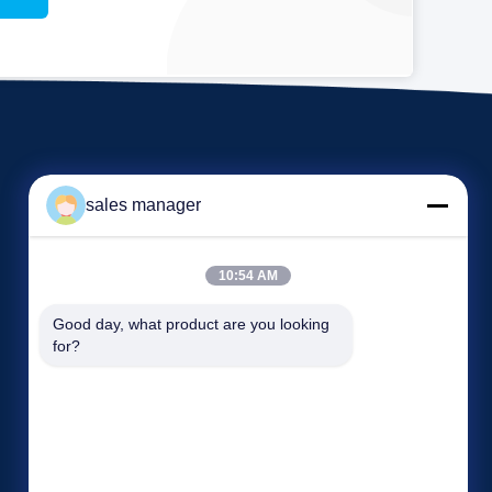
sales manager
10:54 AM
Veranstaltungen
Good day, what product are you looking 
Antrag Ein Zitat
for?
Rechtssachen
TELEFON: 86--86363383
Blog
Fax: 86--86264066


