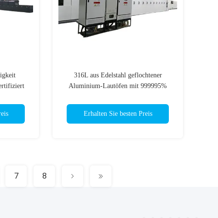
gkeit
316L aus Edelstahl geflochtener
tifiziert
Aluminium-Lautöfen mit 999995%
Stickstoffreinheit
eis
Erhalten Sie besten Preis
7
8