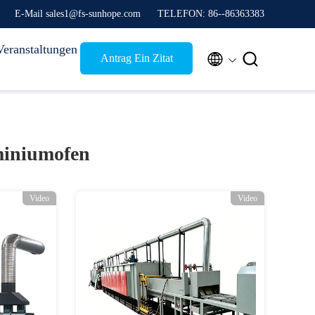
E-Mail sales1@fs-sunhope.com
TELEFON: 86--86363383
Veranstaltungen


Antrag Ein Zitat
miniumofen
Video
Video