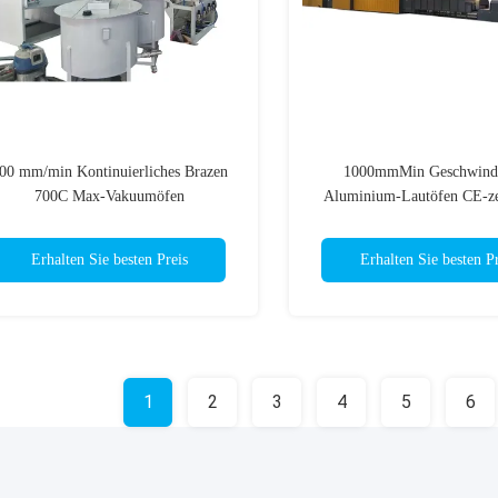
00 mm/min Kontinuierliches Brazen
1000mmMin Geschwindi
700C Max-Vakuumöfen
Aluminium-Lautöfen CE-zer
Erhalten Sie besten Preis
Erhalten Sie besten Pr
1
2
3
4
5
6