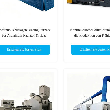
ontinuous Nitrogen Brazing Furnace
Kontinuierlicher Aluminiumb
for Aluminum Radiator & Heat
die Produktion von Kühl
Exchanger Production
Kondensatoren -- CE-zerti
Erhalten Sie besten Preis
Erhalten Sie besten Pr