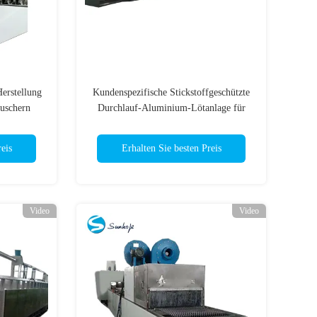
erstellung
Kundenspezifische Stickstoffgeschützte
uschern
Durchlauf-Aluminium-Lötanlage für
Automobilwärmetauscher
eis
Erhalten Sie besten Preis
Video
Video