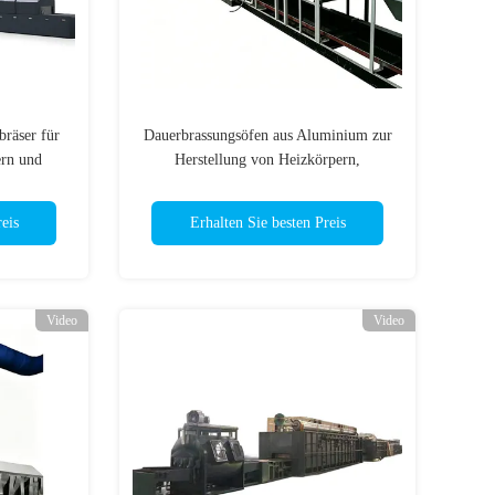
räser für
Dauerbrassungsöfen aus Aluminium zur
ern und
Herstellung von Heizkörpern,
fiziert
Kondensatoren und Wärmetauschern
eis
Erhalten Sie besten Preis
Video
Video