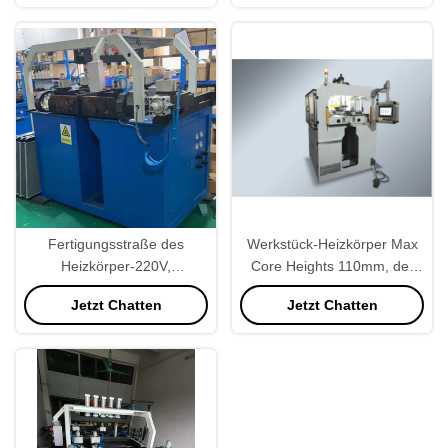
Fertigungsstraße des
Werkstück-Heizkörper Max
Heizkörper-220V,
Core Heights 110mm, der
Heizkörper-Herstellungs-
Maschine für LKW-
Jetzt Chatten
Jetzt Chatten
Ausrüstung halb automatisch
Heizkörper herstellt