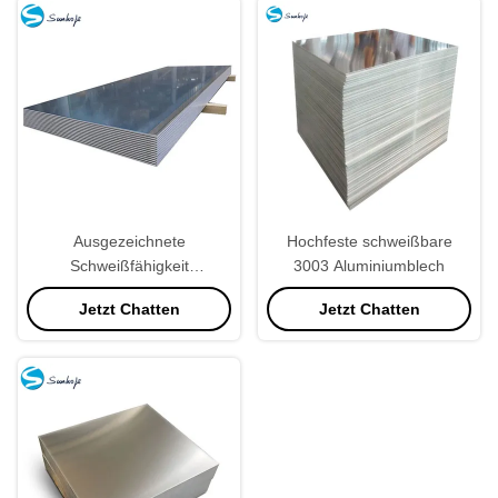
Ausgezeichnete
Hochfeste schweißbare
Schweißfähigkeit
3003 Aluminiumblech
Aluminiumfolie mit hoher
Jetzt Chatten
Jetzt Chatten
Formbarkeit