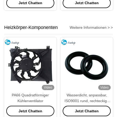
Jetzt Chatten
Jetzt Chatten
bronzierende Maschine
Aluminiumpulver
Heizkörper-Komponenten
Weitere Informationen > >
Video
Video
PA66 Quadratförmiger
Wasserdicht, anpassbar,
Kühlerventilator
ISO9001 rund, rechteckige
Gummidichtungen
Jetzt Chatten
Jetzt Chatten