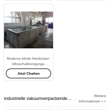
220V 50Hz
Moderne blinde Heizkörper-
Ultraschallreinigungs-
Maschine 28KHZ
Jetzt Chatten
Weitere
Industrielle vakuumverpackende
Informationen > >
Maschine