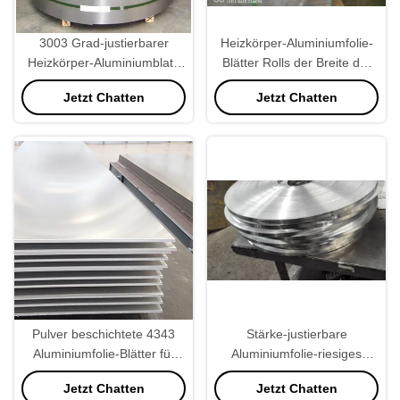
3003 Grad-justierbarer
Heizkörper-Aluminiumfolie-
Heizkörper-Aluminiumblatt,
Blätter Rolls der Breite der
das 1700mm Od verpackt.
Folien-2400mm
Jetzt Chatten
Jetzt Chatten
Pulver beschichtete 4343
Stärke-justierbare
Aluminiumfolie-Blätter für
Aluminiumfolie-riesiges
Heizkörper-Flosse
Rollenharte beanspruchung
Jetzt Chatten
Jetzt Chatten
H22 2mm-4mm