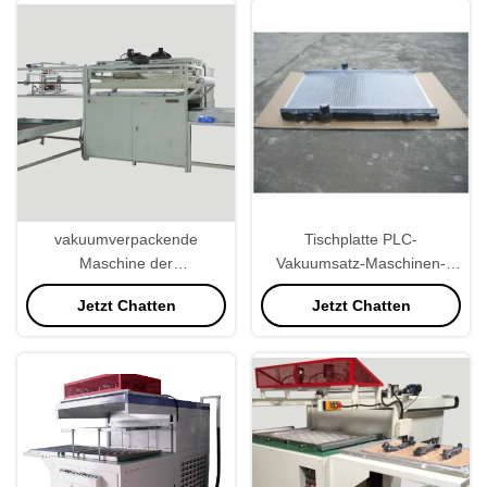
vakuumverpackende
Tischplatte PLC-
Maschine der
Vakuumsatz-Maschinen-
Handelsnahrung22kw,
industrielles Gewicht 800KG
Jetzt Chatten
Jetzt Chatten
industrielle Geschwindigkeit
des Vakuumeichmeister-
40secs/Pc