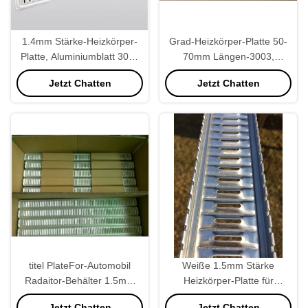
1.4mm Stärke-Heizkörper-
Grad-Heizkörper-Platte 50-
Platte, Aluminiumblatt 3003
70mm Längen-3003,
für Cummins Caterpillar
Heizkörper-Ausgang-Platte
Jetzt Chatten
Jetzt Chatten
justierbar
titel PlateFor-Automobil
Weiße 1.5mm Stärke
Radaitor-Behälter 1.5mm
Heizkörper-Platte für
Stärke-3003 Aluminium
Selbstkühlerblock Corolla 86
Jetzt Chatten
Jetzt Chatten