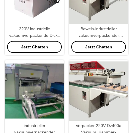
220V industrielle
Beweis-industrieller
vakuumverpackende Dicke
vakuumverpackender
der Maschinen-0.1mm
Maschinen-
Jetzt Chatten
Jetzt Chatten
Nahrungsmitteleichmeister
des Staub-800KG
industrieller
Verpacker 220V Dz400a
vakuumverpackender
Vakuum, Kammer-