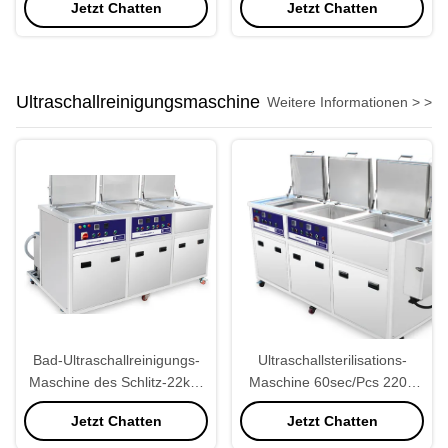
Jetzt Chatten
Jetzt Chatten
Ultraschallreinigungsmaschine
Weitere Informationen > >
Bad-Ultraschallreinigungs-
Ultraschallsterilisations-
Maschine des Schlitz-22kw,
Maschine 60sec/Pcs 220V
Ultraschallkurzschluss-
für Industrien
Jetzt Chatten
Jetzt Chatten
Wäsche der bad-Maschinen-