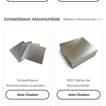
Schweißbares Aluminiumblatt
Weitere Informationen > >
Schweißbares
3003 Stärke der
Aluminiumblatt-quadratische
Aluminiumblatt-
Form der
Aluminiumplatten-1.5mm
Jetzt Chatten
Jetzt Chatten
Korrosionsbeständigkeits-
Legierungs-8011