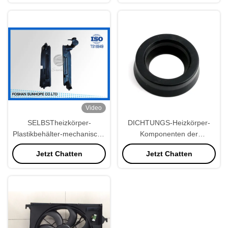
Video
SELBSTheizkörper-
DICHTUNGS-Heizkörper-
Plastikbehälter-mechanische
Komponenten der
Heizkörper-Dichtung
wasserdichten Runden-
Jetzt Chatten
Jetzt Chatten
zwischen Titel-Platte und
ISO9001 Gummi
Plastikbehälter