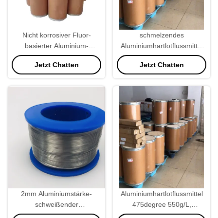
Nicht korrosiver Fluor-
schmelzendes
basierter Aluminium-
Aluminiumhartlotflussmittel
Lagerflux 25 kg/Eimer 525°C
25KG/Bucket 525degree für
Jetzt Chatten
Jetzt Chatten
bronzierende Maschine
2mm Aluminiumstärke-
Aluminiumhartlotflussmittel
schweißender
475degree 550g/L,
Aluminiumdraht für
schweißender Fluss-