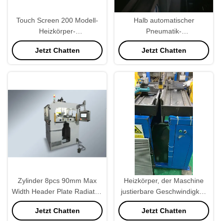
Touch Screen 200 Modell-
Halb automatischer
Heizkörper-
Pneumatik-
Quetschwerkzeug,
Plastikwasserkasten-
Jetzt Chatten
Jetzt Chatten
Heizkörper-Herstellungs-
Quetschwerkzeug
Maschinerie PLC
programmierbar
Zylinder 8pcs 90mm Max
Heizkörper, der Maschine
Width Header Plate Radiator,
justierbare Geschwindigkeit
der Maschine für
macht
Jetzt Chatten
Jetzt Chatten
Wasserkasten herstellt