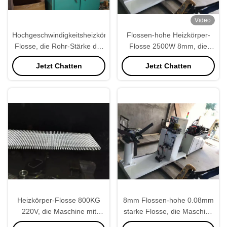
Video
Hochgeschwindigkeitsheizkörper-
Flossen-hohe Heizkörper-
Flosse, die Rohr-Stärke der
Flosse 2500W 8mm, die
Maschinen-5mm der Höhen-
Maschinen-hohe Präzision
Jetzt Chatten
Jetzt Chatten
1.5mm bildet
bildet
Heizkörper-Flosse 800KG
8mm Flossen-hohe 0.08mm
220V, die Maschine mit
starke Flosse, die Maschine
hoher Geschwindigkeit bildet
für Automobil-Behälter bildet