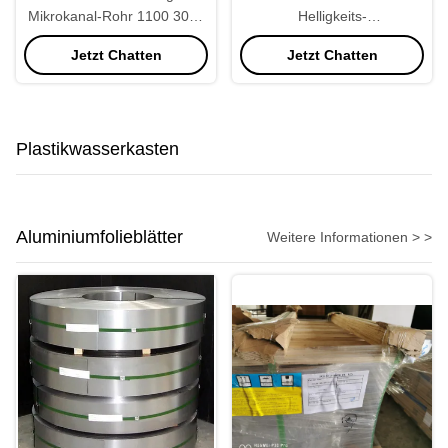
Mikrokanal-Rohr 1100 3003
Helligkeits-
für Auto-Kondensator-
Aluminiumheizkörper-Rohr
Jetzt Chatten
Jetzt Chatten
Ladeluftkühler
22 * 2.0mm
Plastikwasserkasten
Aluminiumfolieblätter
Weitere Informationen > >