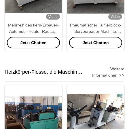
Video
Video
Mehrreihiges kern-Erbauer-
Pneumatischer Kühlerblock-
Automobil Heater Radiator
Servoerbauer Machine,
der Rohr-800kg Aluminium
Kern-Versammlungs-
Jetzt Chatten
Jetzt Chatten
Maschine
Weitere
Heizkörper-Flosse, die Maschine
Informationen > >
bildet