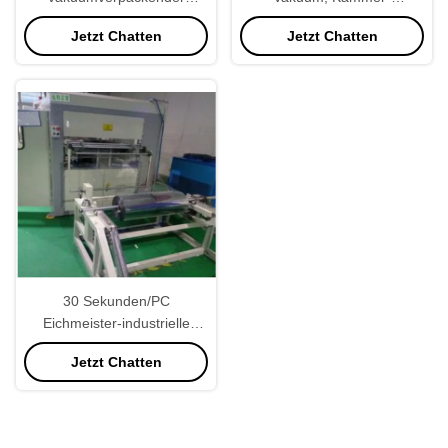
Eichmeister 35secs/Pc der
vakuumverpackende
Jetzt Chatten
Jetzt Chatten
Maschinen-21kw justierbar
Maschine des Doppelt-
800KG
30 Sekunden/PC
Eichmeister-industrielle
vakuumverpackende
Jetzt Chatten
Maschine justierbar