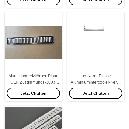
Aluminiumheizkörper-Platte
Iso-Norm Flosse
CER Zustimmungs-3003,
Aluminiumintercooler-Kern-
Heizkörper-Ersatzteil-weiße
hohe Qualität
Jetzt Chatten
Jetzt Chatten
Farbe