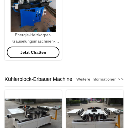
Energie-Heizkörper-
Kräuselungsmaschinen-
Heizkörper 220V 370W, der
Jetzt Chatten
Maschine herstellt
Kühlerblock-Erbauer Machine
Weitere Informationen > >