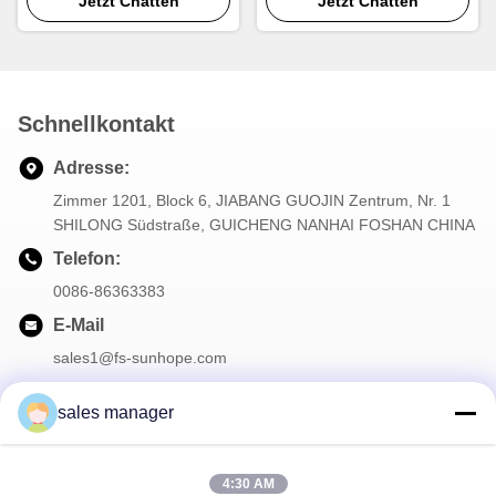
Anordnung und
Jetzt Chatten
Kernmontage-Ausrüstung
Jetzt Chatten
Wärmetauscher-Kern-
Baugeräte.
Schnellkontakt
Adresse:
Zimmer 1201, Block 6, JIABANG GUOJIN Zentrum, Nr. 1
SHILONG Südstraße, GUICHENG NANHAI FOSHAN CHINA
Telefon:
0086-86363383
E-Mail
sales1@fs-sunhope.com
sales manager
Unser Newsletter
4:30 AM