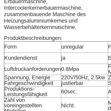
Erbauermaschine,
Intercoolerkernerbauermaschine,
zusammenbauende Maschine des
Heizungsaluminiumkernes und
Wasserbehälterkernmaschine.
Produktbeschreibungen:
Form
unregular
Kundendienst
ja
E
F
Luftdruckanforderungen
0.8Mpa
Spannung, Energie
220V/50Hz, 2.5kw
Z
Fahrgeschwindigkeit
justierbar
S
Produktions-
60sec.
A
Leistungsfähigkeit
Zahl von
M
voreingestellten
Nicht.
d
Modellen