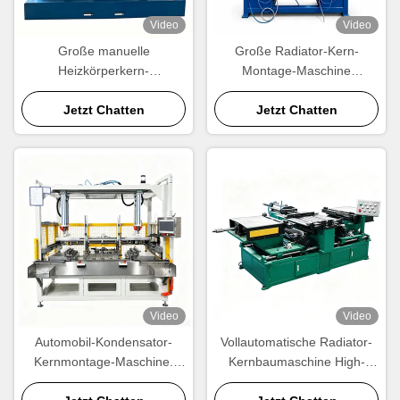
Video
Video
Große manuelle
Große Radiator-Kern-
Heizkörperkern-
Montage-Maschine
Montagemaschine |
Hersteller 1200 × 1000 mm
Wärmetauscher-
Jetzt Chatten
Wärmetauscher-Kern-
Jetzt Chatten
Montageausrüstung nach
Bauherr
Maß
Video
Video
Automobil-Kondensator-
Vollautomatische Radiator-
Kernmontage-Maschine.
Kernbaumaschine High-
Automatische Rohr-
Output Aluminium-