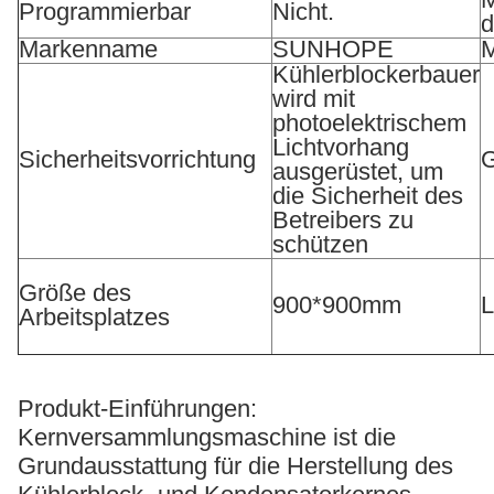
Programmierbar
Nicht.
d
Markenname
SUNHOPE
M
Kühlerblockerbauer
wird mit
photoelektrischem
Lichtvorhang
Sicherheitsvorrichtung
G
ausgerüstet, um
die Sicherheit des
Betreibers zu
schützen
Größe des
900*900mm
L
Arbeitsplatzes
Produkt-Einführungen:
Kernversammlungsmaschine ist die
Grundausstattung für die Herstellung des