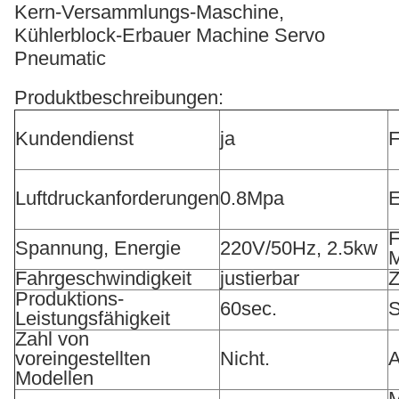
Kern-Versammlungs-Maschine,
Kühlerblock-Erbauer Machine Servo
Pneumatic
Produktbeschreibungen:
Kundendienst
ja
Luftdruckanforderungen
0.8Mpa
E
F
Spannung, Energie
220V/50Hz, 2.5kw
Fahrgeschwindigkeit
justierbar
Z
Produktions-
60sec.
S
Leistungsfähigkeit
Zahl von
voreingestellten
Nicht.
A
Modellen
M