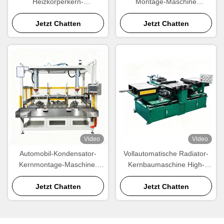
Heizkörperkern-
Montage-Maschine
Montagemaschine |
Hersteller 1200 × 1000 mm
Wärmetauscher-
Jetzt Chatten
Wärmetauscher-Kern-
Jetzt Chatten
Montageausrüstung nach
Bauherr
Maß
Video
Video
Automobil-Kondensator-
Vollautomatische Radiator-
Kernmontage-Maschine.
Kernbaumaschine High-
Automatische Rohr-
Output Aluminium-
Anordnung und
Jetzt Chatten
Kernmontage-Ausrüstung
Jetzt Chatten
Wärmetauscher-Kern-
Baugeräte.