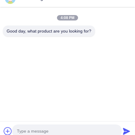
Unser Newsletter
4:08 PM
Abonnieren Sie unseren Newsletter für Rabatte und mehr.
Good day, what product are you looking for?
Kontaktieren Sie Uns
Datenschutzrichtlinie
|
Sitemap
| China Gute Qualität Heizkörper,
der Maschine herstellt Lieferant. Copyright © 2021-2026
FOSHAN SUNHOPE CO.,LTD. Alle Rechte vorbehalten.