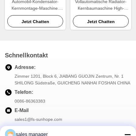
Automobil-Kondensator-
Vollautomatische Radiator-
Kernmontage-Maschine.
Kernbaumaschine High-
Automatische Rohr-
Output Aluminium-
Anordnung und
Jetzt Chatten
Kernmontage-Ausrüstung
Jetzt Chatten
Wärmetauscher-Kern-
Baugeräte.
Schnellkontakt
Adresse:
Zimmer 1201, Block 6, JIABANG GUOJIN Zentrum, Nr. 1
SHILONG Südstraße, GUICHENG NANHAI FOSHAN CHINA
Telefon:
0086-86363383
E-Mail
sales1@fs-sunhope.com
sales manager