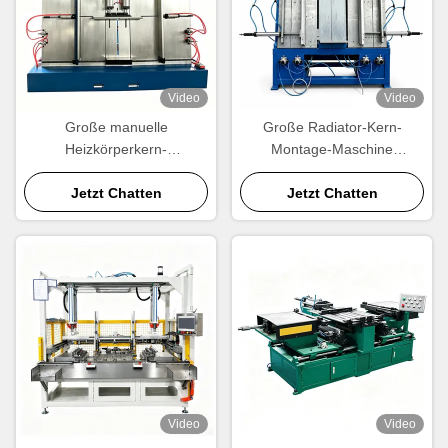
Video
Video
Große manuelle
Große Radiator-Kern-
Heizkörperkern-
Montage-Maschine
Montagemaschine |
Hersteller 1200 × 1000 mm
Wärmetauscher-
Jetzt Chatten
Wärmetauscher-Kern-
Jetzt Chatten
Montageausrüstung nach
Bauherr
Maß
Video
Video