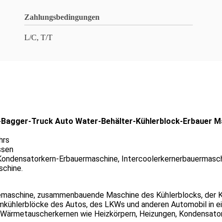
Zahlungsbedingungen
L/C, T/T
Bagger-Truck Auto Water-Behälter-Kühlerblock-Erbauer M
hrs
ssen
el Kondensatorkern-Erbauermaschine, Intercoolerkernerbauerma
chine.
emaschine, zusammenbauende Maschine des Kühlerblocks, der Küh
ühlerblöcke des Autos, des LKWs und anderen Automobil in ein
ärmetauscherkernen wie Heizkörpern, Heizungen, Kondensatore