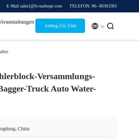
E-Mail sales1@fs-sunhope.com
TELEFON: 86--86363383
Veranstaltungen


Antrag Ein Zitat
älter
lerblock-Versammlungs-
Bagger-Truck Auto Water-
ngdong, China