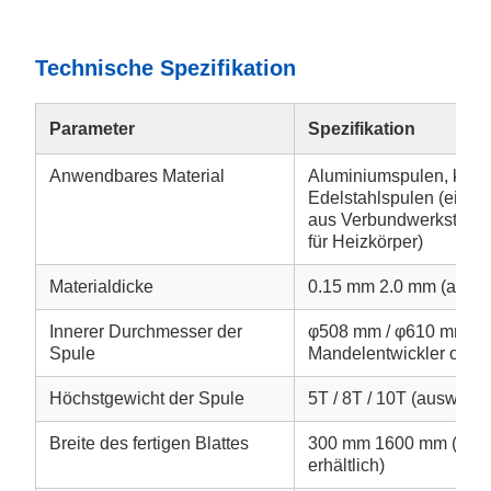
Technische Spezifikation
Parameter
Spezifikation
Anwendbares Material
Aluminiumspulen, kaltg
Edelstahlspulen (einsch
aus Verbundwerkstoffen
für Heizkörper)
Materialdicke
0.15 mm 2.0 mm (anpas
Innerer Durchmesser der
φ508 mm / φ610 mm (er
Spule
Mandelentwickler optio
Höchstgewicht der Spule
5T / 8T / 10T (auswählb
Breite des fertigen Blattes
300 mm 1600 mm (eing
erhältlich)