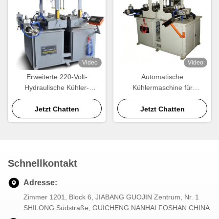
Video
Video
Erweiterte 220-Volt-
Automatische
Hydraulische Kühler-
Kühlermaschine für
Clinching-Maschine für
Plastikbehälter 220V
Automotive-Kunststofftanks
Jetzt Chatten
Hochgeschwindigkeits-
Jetzt Chatten
Kühlerkühler
Schnellkontakt
Adresse:
Zimmer 1201, Block 6, JIABANG GUOJIN Zentrum, Nr. 1
SHILONG Südstraße, GUICHENG NANHAI FOSHAN CHINA