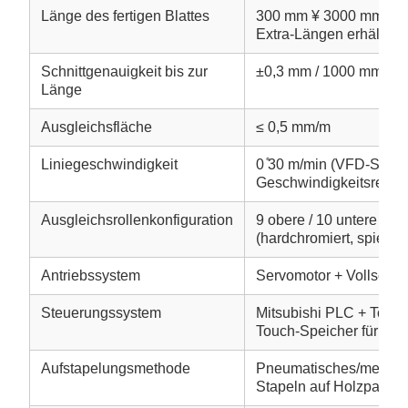
Länge des fertigen Blattes
300 mm ¥ 3000 mm (au
Extra-Längen erhältlich
Schnittgenauigkeit bis zur
±0,3 mm / 1000 mm
Länge
Ausgleichsfläche
≤ 0,5 mm/m
Liniegeschwindigkeit
0 ̊30 m/min (VFD-Schrit
Geschwindigkeitsregel
Ausgleichsrollenkonfiguration
9 obere / 10 untere Nive
(hardchromiert, spiegelp
Antriebssystem
Servomotor + Vollschlu
Steuerungssystem
Mitsubishi PLC + Touch
Touch-Speicher für Par
Aufstapelungsmethode
Pneumatisches/mechan
Stapeln auf Holzpalett