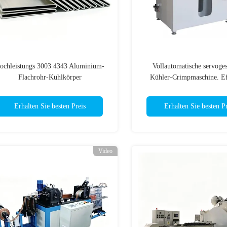
ochleistungs 3003 4343 Aluminium-
Vollautomatische servoges
Flachrohr-Kühlkörper
Kühler-Crimpmaschine. Ef
Servopräzision
Erhalten Sie besten Preis
Erhalten Sie besten Pr
Video