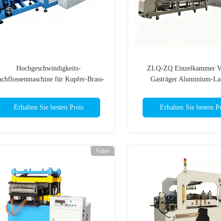
Hochgeschwindigkeits-
ZLQ-ZQ Einzelkammer V
achflossenmaschine für Kupfer-Brass-
Gasträger Aluminium-La
Radiator-Präzisionsschnitt
Energieeinsparung Schnel
Erhalten Sie besten Preis
Erhalten Sie besten Pr
Video