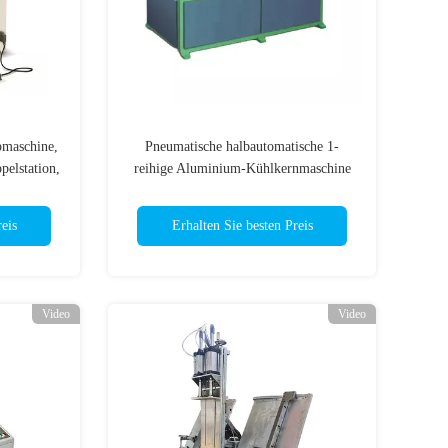
pmaschine,
Pneumatische halbautomatische 1-
pelstation,
reihige Aluminium-Kühlkernmaschine
Hohe Präzision
eis
Erhalten Sie besten Preis
Video
Video