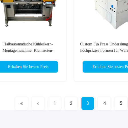
Halbautomatische Kühlerkern-
Custom Fin Press Underslung
Montagemaschine, Kleinserien-
hochpräzise Formen für Wär
Anpassung, hohe Genauigkeit
Erhalten Sie besten Preis
Erhalten Sie besten Pr
1
2
3
4
5