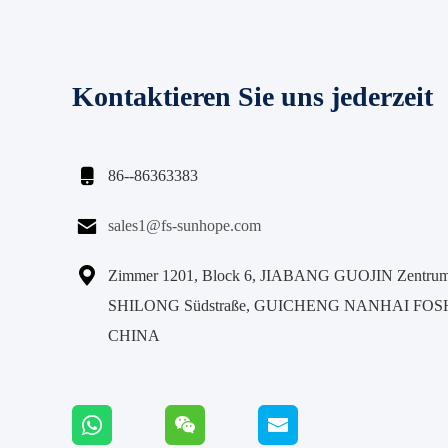
Kontaktieren Sie uns jederzeit

86--86363383

sales1@fs-sunhope.com

Zimmer 1201, Block 6, JIABANG GUOJIN Zentrum,
SHILONG Südstraße, GUICHENG NANHAI FO
CHINA