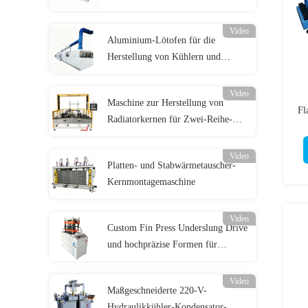
ultradünne Heizkörper ±0,1mm
0,2-0,3mm
Video
Aluminium-Lötofen für die
Herstellung von Kühlern und
Wärmetauschern
Video
Maschine zur Herstellung von
Fl
Radiatorkernen für Zwei-Reihe-
Aluminiumradiatoren
Video
Platten- und Stabwärmetauscher-
Kernmontagemaschine
Video
Custom Fin Press Underslung Drive
und hochpräzise Formen für
Wärmetauscher
Video
Maßgeschneiderte 220-V-
Hydraulikkühler-Kondensator-