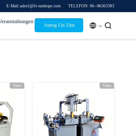
E-Mail sales1@fs-sunhope.com
TELEFON: 86--86363383
Veranstaltungen


Antrag Ein Zitat
Video
Video