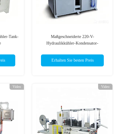
hler-Tank-
Maßgeschneiderte 220-V-
e
Hydraulikkühler-Kondensator-
Clinchmaschine mit SPS-Servosteuerung
eis
Erhalten Sie besten Preis
Video
Video