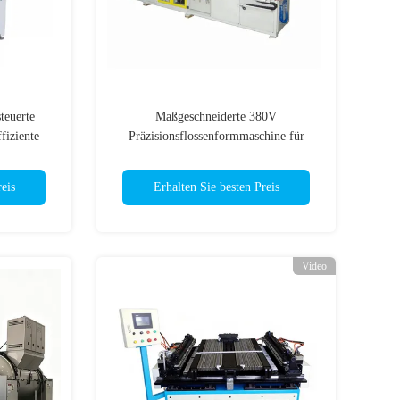
teuerte
Maßgeschneiderte 380V
fiziente
Präzisionsflossenformmaschine für
ultradünne Heizkörper ±0,1mm 0,2-
0,3mm
eis
Erhalten Sie besten Preis
Video