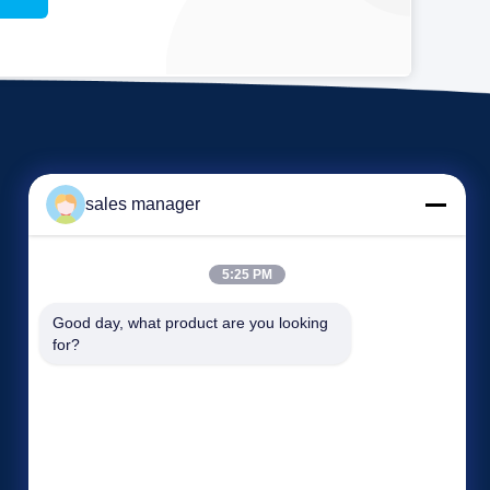
sales manager
5:25 PM
Veranstaltungen
Good day, what product are you looking 
Antrag Ein Zitat
for?
Rechtssachen
TELEFON: 86--86363383
Blog
Fax: 86--86264066


