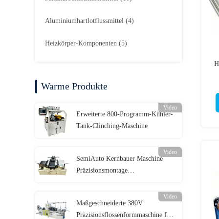
Aluminiumhartlotflussmittel
(4)
Heizkörper-Komponenten
(5)
H
Warme Produkte
Video
Erweiterte 800-Programm-Kühler-
Tank-Clinching-Maschine
Video
SemiAuto Kernbauer Maschine
Präzisionsmontage
Anstrengungsfreier Betrieb
Video
Maßgeschneiderte 380V
Präzisionsflossenformmaschine für