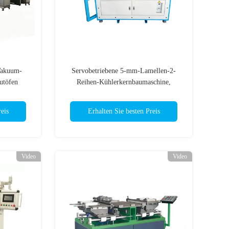
akuum-
Servobetriebene 5-mm-Lamellen-2-
utöfen
Reihen-Kühlerkernbaumaschine,
lzyklus
Präzisions-Servoantrieb, hydraulische
Klemmung
eis
Erhalten Sie besten Preis
Video
Video