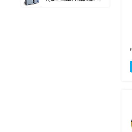
Clinchmaschine mit SPS-
Servosteuerung
F
Z