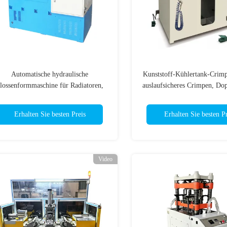
Automatische hydraulische
Kunststoff-Kühlertank-Crim
lossenformmaschine für Radiatoren,
auslaufsicheres Crimpen, Dop
wischenkühlgeräte und Ölkühlgeräte
hohe Leistung
im Automobilbereich
Erhalten Sie besten Preis
Erhalten Sie besten Pr
Video