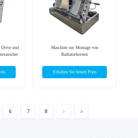
 Drive und
Maschine zur Montage von
metauscher
Radiatorkernen
eis
Erhalten Sie besten Preis
6
7
8