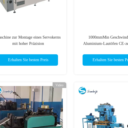
schine zur Montage eines Servokerns
1000mmMin Geschwindi
mit hoher Präzision
Aluminium-Lautöfen CE-zer
Erhalten Sie besten Preis
Erhalten Sie besten Pr
Video