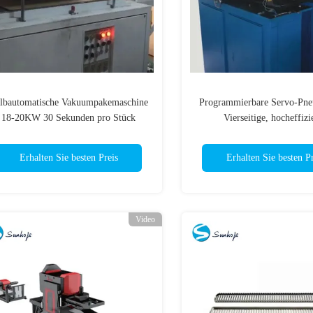
lbautomatische Vakuumpakemaschine
Programmierbare Servo-Pne
18-20KW 30 Sekunden pro Stück
Vierseitige, hocheffizi
Kühlercrempmaschi
Erhalten Sie besten Preis
Erhalten Sie besten Pr
Video