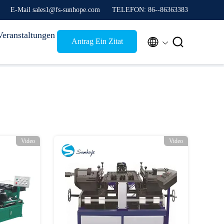
E-Mail sales1@fs-sunhope.com
TELEFON: 86--86363383
Veranstaltungen


Antrag Ein Zitat
Video
Video