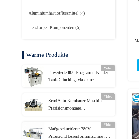
Aluminiumhartlotflussmittel
(4)
Heizkörper-Komponenten
(5)
Ma
Warme Produkte
Video
Erweiterte 800-Programm-Kühler-
Tank-Clinching-Maschine
Video
SemiAuto Kernbauer Maschine
Präzisionsmontage
Anstrengungsfreier Betrieb
Video
Maßgeschneiderte 380V
Präzisionsflossenformmaschine für