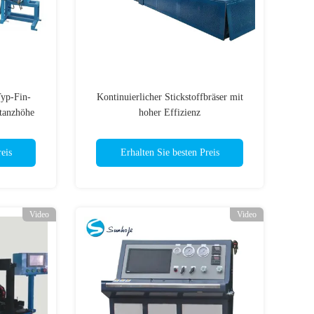
yp-Fin-
Kontinuierlicher Stickstoffbräser mit
tanzhöhe
hoher Effizienz
eis
Erhalten Sie besten Preis
Video
Video