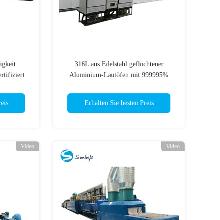
gkeit
316L aus Edelstahl geflochtener
tifiziert
Aluminium-Lautöfen mit 999995%
Stickstoffreinheit
eis
Erhalten Sie besten Preis
Video
Video