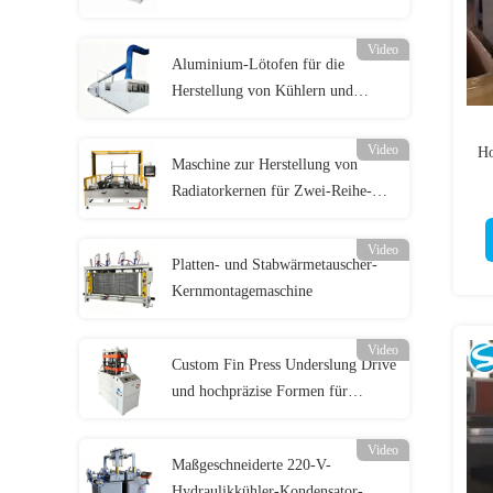
ultradünne Heizkörper ±0,1mm
0,2-0,3mm
Video
Aluminium-Lötofen für die
Herstellung von Kühlern und
Wärmetauschern
Video
Ho
Maschine zur Herstellung von
Radiatorkernen für Zwei-Reihe-
Aluminiumradiatoren
Video
Platten- und Stabwärmetauscher-
Kernmontagemaschine
Video
Custom Fin Press Underslung Drive
und hochpräzise Formen für
Wärmetauscher
Video
Maßgeschneiderte 220-V-
Hydraulikkühler-Kondensator-