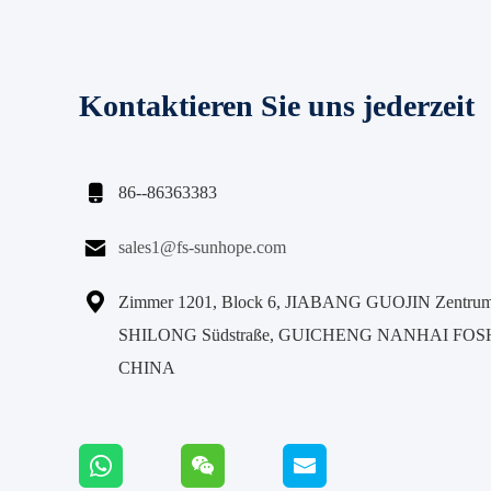
Kontaktieren Sie uns jederzeit

86--86363383

sales1@fs-sunhope.com

Zimmer 1201, Block 6, JIABANG GUOJIN Zentrum,
SHILONG Südstraße, GUICHENG NANHAI FO
CHINA