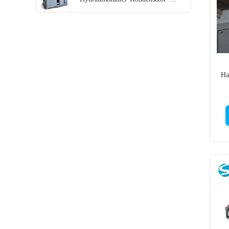
Clinchmaschine mit SPS-
Servosteuerung
Ha