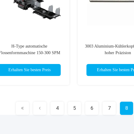
H-Type automatische
3003 Aluminium-Kühlerkopfp
Flossenformmaschine 150-300 SPM
hoher Präzision
720mm Materialhöhe
Erhalten Sie besten Preis
Erhalten Sie besten Pr
4
5
6
7
8