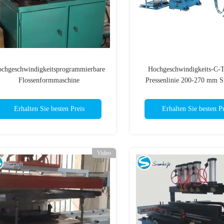
chgeschwindigkeitsprogrammierbare
Hochgeschwindigkeits-C-T
Flossenformmaschine
Pressenlinie 200-270 mm S
Präzisionsleistung
Erhalten Sie besten Preis
Erhalten Sie besten Pr
Video