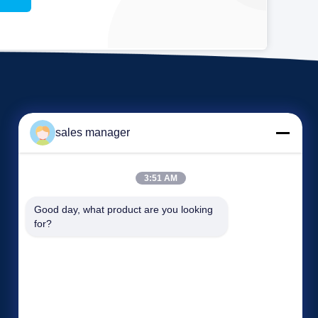
sales manager
3:51 AM
Veranstaltungen
Good day, what product are you looking 
Antrag Ein Zitat
for?
Rechtssachen
TELEFON: 86--86363383
Blog
Fax: 86--86264066


