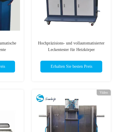
umatische
Hochpräzisions- und vollautomatisierter
ente
Leckentester für Heizkörper
ne
eis
Erhalten Sie besten Preis
Video