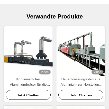
Verwandte Produkte
Video
Video
Kontinuierlicher
Dauerbrassungsöfen aus
Aluminiumbräser für die
Aluminium zur Herstellung
Produktion von Kühlern und
von Heizkörpern,
Kondensatoren -- CE-
Jetzt Chatten
Kondensatoren und
Jetzt Chatten
zertifiziert
Wärmetauschern