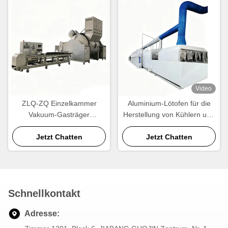
Video
ZLQ-ZQ Einzelkammer
Aluminium-Lötofen für die
Vakuum-Gasträger
Herstellung von Kühlern und
Aluminium-Lautöfen
Wärmetauschern
Energieeinsparung
Jetzt Chatten
Jetzt Chatten
Schnellzyklus
Schnellkontakt
Adresse: