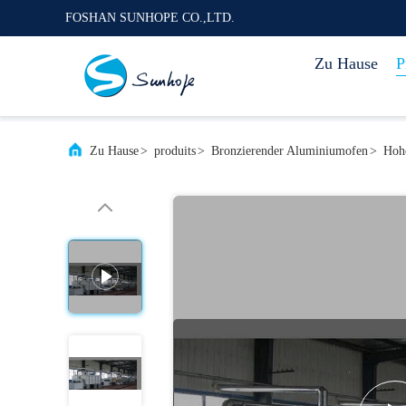
FOSHAN SUNHOPE CO.,LTD.
Zu Hause
P
Zu Hause
>
produits
>
Bronzierender Aluminiumofen
>
Hohe