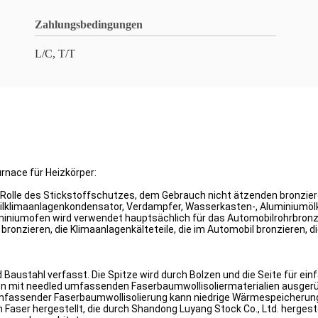
Zahlungsbedingungen
L/C, T/T
rnace für Heizkörper:
Rolle des Stickstoffschutzes, dem Gebrauch nicht ätzenden bronzie
ilklimaanlagenkondensator, Verdampfer, Wasserkasten-, Aluminiumölk
iumofen wird verwendet hauptsächlich für das Automobilrohrbronzieren
e bronzieren, die Klimaanlagenkälteteile, die im Automobil bronzieren, 
Baustahl verfasst. Die Spitze wird durch Bolzen und die Seite für ein
den mit needled umfassenden Faserbaumwollisoliermaterialien ausger
mfassender Faserbaumwollisolierung kann niedrige Wärmespeicherung s
Faser hergestellt, die durch Shandong Luyang Stock Co., Ltd. herg