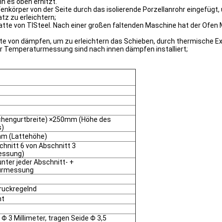
n es oben erhitzt.
Ofenkörper von der Seite durch das isolierende Porzellanrohr eingefüg
tz zu erleichtern;
von TISteel. Nach einer großen faltenden Maschine hat der Ofen MU
seite von dämpfen, um zu erleichtern das Schieben, durch thermische 
ür Temperaturmessung sind nach innen dämpfen installiert;
engurtbreite) ×250mm (Höhe des
s)
 (Lattehöhe)
chnitt 6 von Abschnitt 3
essung)
nter jeder Abschnitt- +
urmessung
druckregelnd
ht
Φ 3 Millimeter, tragen Seide Φ 3,5