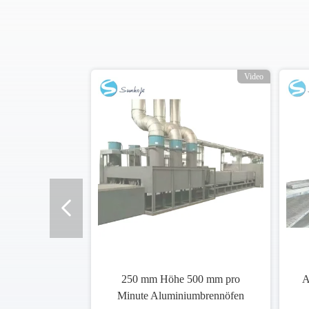
o
Video
250 mm Höhe 500 mm pro
A
Minute Aluminiumbrennöfen