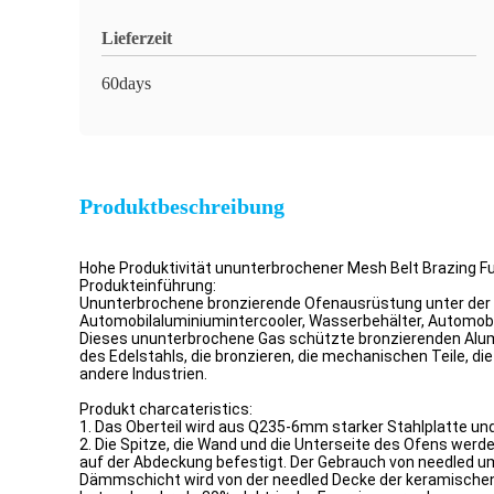
Lieferzeit
60days
Produktbeschreibung
Hohe Produktivität ununterbrochener Mesh Belt Brazing Fu
Produkteinführung:
Ununterbrochene bronzierende Ofenausrüstung unter der 
Automobilaluminiumintercooler, Wasserbehälter, Automob
Dieses ununterbrochene Gas schützte bronzierenden Alumin
des Edelstahls, die bronzieren, die mechanischen Teile, di
andere Industrien.
Produkt charcateristics:
1. Das Oberteil wird aus Q235-6mm starker Stahlplatte und 
2. Die Spitze, die Wand und die Unterseite des Ofens wer
auf der Abdeckung befestigt. Der Gebrauch von needled u
Dämmschicht wird von der needled Decke der keramischen 