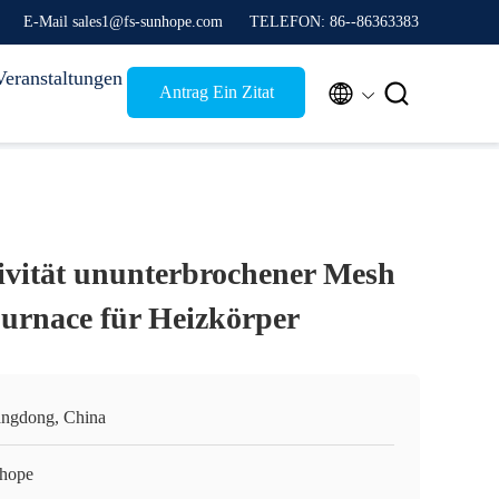
E-Mail sales1@fs-sunhope.com
TELEFON: 86--86363383
Veranstaltungen


Antrag Ein Zitat
vität ununterbrochener Mesh
Furnace für Heizkörper
ngdong, China
hope