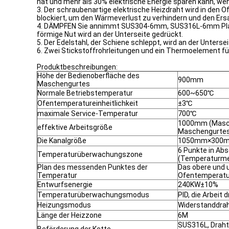
hat und mehr als 30% elektrische Energie sparen kann, wen
3. Der schraubenartige elektrische Heizdraht wird in den 
blockiert, um den Wärmeverlust zu verhindern und den Ersa
4. DÄMPFEN Sie annimmt SUS304-6mm, SUS316L-6mm Platte 
förmige Nut wird an der Unterseite gedrückt.
5. Der Edelstahl, der Schiene schleppt, wird an der Unter
6. Zwei Stickstoffrohrleitungen und ein Thermoelement f
Produktbeschreibungen:
Höhe der Bedienoberfläche des
900mm
Maschengurtes
Normale Betriebstemperatur
600~650℃
Ofentemperatureinheitlichkeit
±3℃
maximale Service-Temperatur
700℃
1000mm (Masch
effektive Arbeitsgröße
Maschengurte
Die Kanalgröße
1050mm×300mm
6 Punkte in Abs
Temperaturüberwachungszone
(Temperaturm
Plan des messenden Punktes der
Das obere und u
Temperatur
Ofentemperat
Entwurfsenergie
240KW±10%
Temperaturüberwachungsmodus
PID, die Arbeit 
Heizungsmodus
Widerstanddra
Länge der Heizzone
6M
SUS316L, Draht 