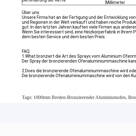
Beförderung der Kette
Millimeter
Über uns:
Unsere Firma hat an der Fertigung und der Entwicklung v
und Regionen in der Welt verkauft und haben reiche Prod
gut. In den letzten Jahren kauften viele Firmen aus ander
Wenn Sie interessiert sind, eine Heizkörperfabrik in Ihrem
dem besten Service und dem besten Preis.
FAQ:
1.What bronziert die Art des Sprays vom Aluminium Ofen
Der Spray der bronzierenden Ofenaluminiummaschine kann 
2.Does die bronzierende Ofenaluminiummaschine wird ode
Die bronzierende Ofenaluminiummaschine wird von den Kun
Tags:
1000mm Breiten-Bronzierender Aluminiumofen
,
Bro