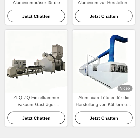
Aluminiumbräser für die
Aluminium zur Herstellung
Produktion von Kühlern und
von Heizkörpern,
Kondensatoren -- CE-
Jetzt Chatten
Kondensatoren und
Jetzt Chatten
zertifiziert
Wärmetauschern
Video
ZLQ-ZQ Einzelkammer
Aluminium-Lötofen für die
Vakuum-Gasträger
Herstellung von Kühlern und
Aluminium-Lautöfen
Wärmetauschern
Energieeinsparung
Jetzt Chatten
Jetzt Chatten
Schnellzyklus