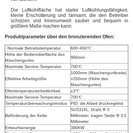
Die Luftkühlfläche hat starke Luftkühlungsfähigkeit,
kleine Erschütterung und lärmarm, die den Betreiber
schützen und Innenumwelt sauber und bequem in
größtem Maße machen kann.
Produktparameter über den bronzierenden Ofen:
Normale Betriebstemperatur
600~650℃
Höhe der Bedienoberfläche des
900mm
Maschengurtes
Maximale Service-Temperatur
700℃
1000mm (Maschengurtbreite)
Effektive Arbeitsgröße
×250mm (Höhe des
Maschengurtes)
Ofentemperatureinheitlichkeit
±3℃
Maximale Service-Temperatur
700℃
Temperaturüberwachungsmodus
PID, die Arbeit druckregelnd
SUS316L, Draht Φ 3
Beförderung der Kette
Millimeter, tragen Seide Φ 3,5
Millimeter
Entwurfsenergie
380KW