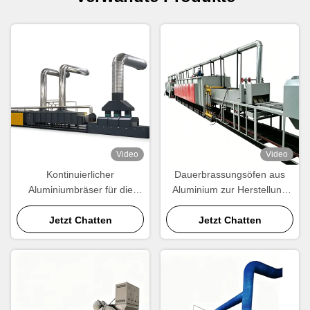
Video
Video
Kontinuierlicher
Dauerbrassungsöfen aus
Aluminiumbräser für die
Aluminium zur Herstellung
Produktion von Kühlern und
von Heizkörpern,
Kondensatoren -- CE-
Jetzt Chatten
Kondensatoren und
Jetzt Chatten
zertifiziert
Wärmetauschern