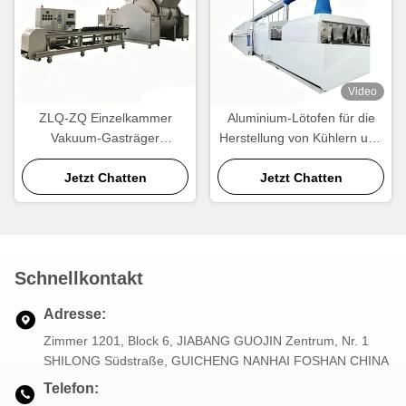
Video
ZLQ-ZQ Einzelkammer
Aluminium-Lötofen für die
Vakuum-Gasträger
Herstellung von Kühlern und
Aluminium-Lautöfen
Wärmetauschern
Energieeinsparung
Jetzt Chatten
Jetzt Chatten
Schnellzyklus
Schnellkontakt
Adresse:
Zimmer 1201, Block 6, JIABANG GUOJIN Zentrum, Nr. 1
SHILONG Südstraße, GUICHENG NANHAI FOSHAN CHINA
Telefon: