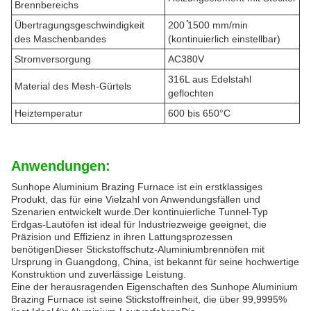
Brennbereichs
Übertragungsgeschwindigkeit
200 ̊1500 mm/min
des Maschenbandes
(kontinuierlich einstellbar)
Stromversorgung
AC380V
316L aus Edelstahl
Material des Mesh-Gürtels
geflochten
Heiztemperatur
600 bis 650°C
Anwendungen:
Sunhope Aluminium Brazing Furnace ist ein erstklassiges
Produkt, das für eine Vielzahl von Anwendungsfällen und
Szenarien entwickelt wurde.Der kontinuierliche Tunnel-Typ
Erdgas-Lautöfen ist ideal für Industriezweige geeignet, die
Präzision und Effizienz in ihren Lattungsprozessen
benötigenDieser Stickstoffschutz-Aluminiumbrennöfen mit
Ursprung in Guangdong, China, ist bekannt für seine hochwertige
Konstruktion und zuverlässige Leistung.
Eine der herausragenden Eigenschaften des Sunhope Aluminium
Brazing Furnace ist seine Stickstoffreinheit, die über 99,9995%