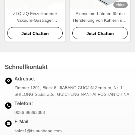
Video
ZLQ-ZQ Einzelkammer
Aluminium-Lötofen für die
Vakuum-Gasträger
Herstellung von Kühlern und
Aluminium-Lautöfen
Wärmetauschern
Energieeinsparung
Jetzt Chatten
Jetzt Chatten
Schnellzyklus
Schnellkontakt
Adresse:
Zimmer 1201, Block 6, JIABANG GUOJIN Zentrum, Nr. 1
SHILONG Südstraße, GUICHENG NANHAI FOSHAN CHINA
Telefon:
0086-86363383
E-Mail
sales1@fs-sunhope.com