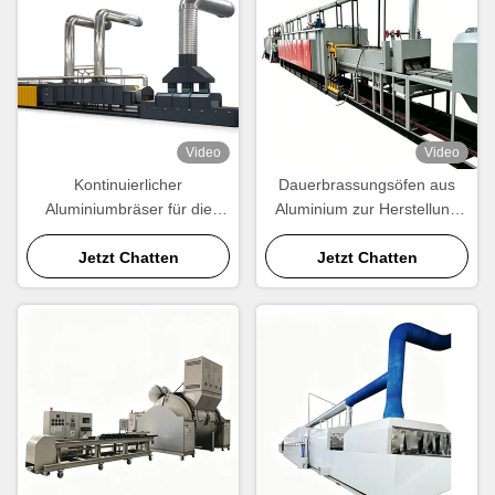
Video
Video
Kontinuierlicher
Dauerbrassungsöfen aus
Aluminiumbräser für die
Aluminium zur Herstellung
Produktion von Kühlern und
von Heizkörpern,
Kondensatoren -- CE-
Jetzt Chatten
Kondensatoren und
Jetzt Chatten
zertifiziert
Wärmetauschern