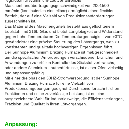
liegt.Ideal für Aluminium-LautverfahrenDie
Maschenbandübertragungsgeschwindigkeit von 200­1500
mm/min (kontinuierlich einstellbar) ermöglicht einen flexiblen
Betrieb, der auf eine Vielzahl von Produktionsanforderungen
zugeschnitten ist.
Das Material des Maschengürtels besteht aus geflochtenem
Edelstahl mit 316L-Glas und bietet Langlebigkeit und Widerstand
gegen hohe Temperaturen.Die Temperaturgenauigkeit von ±3°C
gewährleistet eine präzise Steuerung des Lötvorgangs, was zu
konsistenten und qualitativ hochwertigen Ergebnissen führt.
Der Sunhope Aluminium Brazing Furnace ist maßgeschneidert,
um die spezifischen Anforderungen verschiedener Branchen und
Anwendungen zu erfüllen.Kontrolle des Stickstoffverbrauchs,
oder andere Aluminium-Lautbedürfnisse, ist dieser Ofen vielseitig
und anpassungsfähig.
Mit einer dreiphasigen 50HZ-Stromversorgung ist der Sunhope
Aluminium Brazing Furnace für eine Vielzahl von
Produktionsumgebungen geeignet.Durch seine fortschrittlichen
Funktionen und seine zuverlässige Leistung ist es eine
ausgezeichnete Wahl für Industriezweige, die Effizienz verlangen,
Präzision und Qualität in ihren Lötvorgängen.
Anpassung: