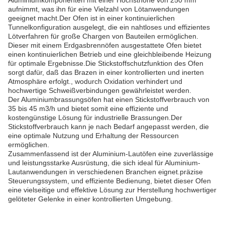
Aluminiumkomponenten mit einer Höchsthöhe von 250 mm
aufnimmt, was ihn für eine Vielzahl von Lötanwendungen
geeignet macht.Der Ofen ist in einer kontinuierlichen
Tunnelkonfiguration ausgelegt, die ein nahtloses und effizientes
Lötverfahren für große Chargen von Bauteilen ermöglichen.
Dieser mit einem Erdgasbrennöfen ausgestattete Ofen bietet
einen kontinuierlichen Betrieb und eine gleichbleibende Heizung
für optimale Ergebnisse.Die Stickstoffschutzfunktion des Ofen
sorgt dafür, daß das Brazen in einer kontrollierten und inerten
Atmosphäre erfolgt., wodurch Oxidation verhindert und
hochwertige Schweißverbindungen gewährleistet werden.
Der Aluminiumbrassungsöfen hat einen Stickstoffverbrauch von
35 bis 45 m3/h und bietet somit eine effiziente und
kostengünstige Lösung für industrielle Brassungen.Der
Stickstoffverbrauch kann je nach Bedarf angepasst werden, die
eine optimale Nutzung und Erhaltung der Ressourcen
ermöglichen.
Zusammenfassend ist der Aluminium-Lautöfen eine zuverlässige
und leistungsstarke Ausrüstung, die sich ideal für Aluminium-
Lautanwendungen in verschiedenen Branchen eignet.präzise
Steuerungssystem, und effiziente Bedienung, bietet dieser Ofen
eine vielseitige und effektive Lösung zur Herstellung hochwertiger
gelöteter Gelenke in einer kontrollierten Umgebung.