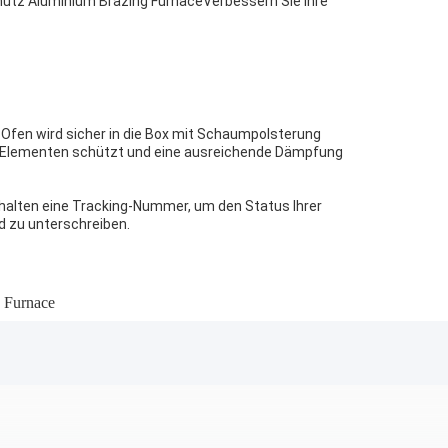
hutz Aluminium Brazing FurnaceVerbessern Sie Ihre
 Ofen wird sicher in die Box mit Schaumpolsterung
en Elementen schützt und eine ausreichende Dämpfung
rhalten eine Tracking-Nummer, um den Status Ihrer
d zu unterschreiben.
 Furnace