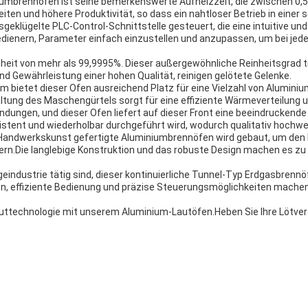
umbrennöfen ist seine bemerkenswerte Aufheizzeit, die zwischen 0,5 
ten und höhere Produktivität, so dass ein nahtloser Betrieb in einer
eklügelte PLC-Control-Schnittstelle gesteuert, die eine intuitive un
edienern, Parameter einfach einzustellen und anzupassen, um bei jed
heit von mehr als 99,9995%. Dieser außergewöhnliche Reinheitsgrad trä
 Gewährleistung einer hohen Qualität, reinigen gelötete Gelenke.
ietet dieser Ofen ausreichend Platz für eine Vielzahl von Aluminium
ng des Maschengürtels sorgt für eine effiziente Wärmeverteilung und 
ndungen, und dieser Ofen liefert auf dieser Front eine beeindrucken
stent und wiederholbar durchgeführt wird, wodurch qualitativ hochwer
 Handwerkskunst gefertigte Aluminiumbrennöfen wird gebaut, um den 
fern.Die langlebige Konstruktion und das robuste Design machen es zu 
geindustrie tätig sind, dieser kontinuierliche Tunnel-Typ Erdgasbrennöfe
n, effiziente Bedienung und präzise Steuerungsmöglichkeiten machen 
Lauttechnologie mit unserem Aluminium-Lautöfen.Heben Sie Ihre Lötver