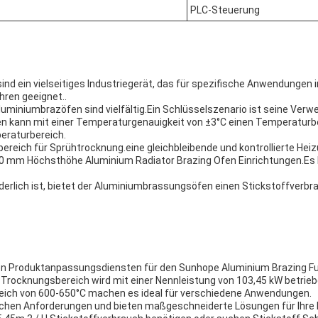
PLC-Steuerung
d ein vielseitiges Industriegerät, das für spezifische Anwendungen 
hren geeignet..
miniumbrazöfen sind vielfältig.Ein Schlüsselszenario ist seine Verw
fen kann mit einer Temperaturgenauigkeit von ±3°C einen Temperaturb
eraturbereich.
bereich für Sprühtrocknung.eine gleichbleibende und kontrollierte Hei
250 mm Höchsthöhe Aluminium Radiator Brazing Ofen Einrichtungen.Es
derlich ist, bietet der Aluminiumbrassungsöfen einen Stickstoffverbr
en Produktanpassungsdiensten für den Sunhope Aluminium Brazing Fur
Trocknungsbereich wird mit einer Nennleistung von 103,45 kW betrieben
reich von 600-650°C machen es ideal für verschiedene Anwendungen.
schen Anforderungen und bieten maßgeschneiderte Lösungen für Ihre