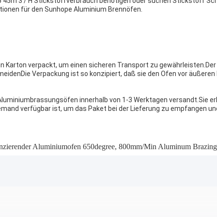
 45m 3 / H Stickstoffverbrauch benötigen oder suchen Stickstoff Sc
tionen für den Sunhope Aluminium Brennöfen.
en Karton verpackt, um einen sicheren Transport zu gewährleisten.Der
meidenDie Verpackung ist so konzipiert, daß sie den Ofen vor äußer
 Aluminiumbrassungsöfen innerhalb von 1-3 Werktagen versandt.Sie e
jemand verfügbar ist, um das Paket bei der Lieferung zu empfangen un
nzierender Aluminiumofen 650degree
,
800mm/Min Aluminum Brazing