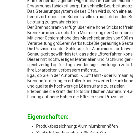
Eine der herausragenden Eigenschaften dieses Alumini
Erwärmungsfähigkeit sorgt für schnelle Bearbeitungszei
Das Steuerungssystem dieses Ofen wird durch eine ausg
benutzerfreundliche Schnittstelle ermöglicht es den B
Leistung zu gewährleisten.
Der Brennschrank verfügt über eine hohe Stickstoffrein
Brennkammer zu schaffen.Minimierung der Oxidation und
Mit einer Gesichtshöhe des Maschenbandes von 900 mm b
Verarbeitung größerer WerkstückeDie geräumige Gestaltu
Die Präzision ist der Schlüssel für Aluminium-Lautanwe
Genauigkeit gewährleistet, dass das Lötverfahren konsi
Dieser mit hochwertigen Materialien und fachkundiger
gleichzeitig Tag für Tag zuverlässige Leistungen zu lie
ihre Lötarbeiten verbessern möchte..
Egal, ob Sie in der Automobil-, Luftfahrt- oder Klimaanla
Brennanforderungen erfüllen kann.Erweiterte Funktione
und qualitativ hochwertige Lötresultate zu erzielen.
Erleben Sie die Kraft der fortschrittlichen Aluminium-
Lösung auf neue Höhen der Effizienz und Präzision.
Eigenschaften:
Produktbezeichnung: Aluminiumbrennöfen
Stickstoffverbrauch: ca. 35-45 m3/h