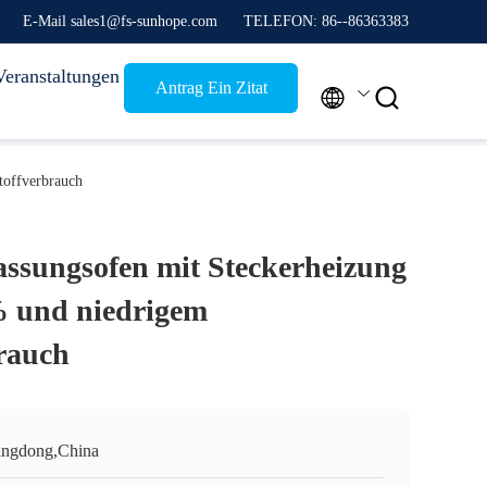
E-Mail sales1@fs-sunhope.com
TELEFON: 86--86363383
Veranstaltungen
Antrag Ein Zitat


toffverbrauch
ssungsofen mit Steckerheizung
% und niedrigem
brauch
ngdong,China