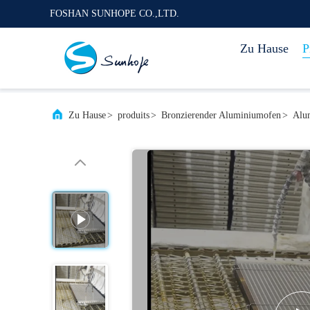
FOSHAN SUNHOPE CO.,LTD.
Zu Hause
P
Zu Hause
>
produits
>
Bronzierender Aluminiumofen
>
Alum