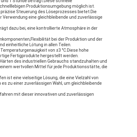
und 1 Stunde beträgt.Diese schnelle
 schnelllebigen Produktionsumgebung möglich ist.
d präzise Steuerung des Löseprozesses bietet.Die
er Verwendung eine gleichbleibende und zuverlässige
gt dazu bei, eine kontrollierte Atmosphäre in der
komponenten,Flexibilität bei der Produktion und der
einheitliche Lötung in allen Teilen.
de Temperaturgenauigkeit von ±3 °C.Diese hohe
tige Fertigprodukte hergestellt werden.
Härten des industriellen Gebrauchs standzuhalten und
einem wertvollen Mittel für jede Produktionsstätte, die
n ist eine vielseitige Lösung, die eine Vielzahl von
es zu einer zuverlässigen Wahl, um gleichbleibende
fahren mit dieser innovativen und zuverlässigen