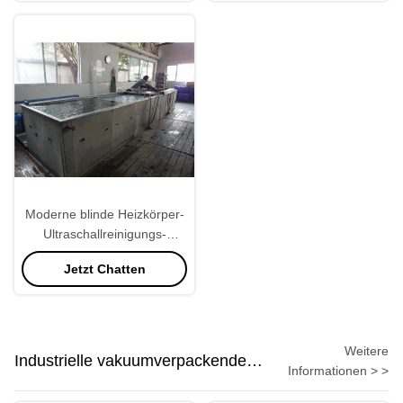
220V 50Hz
Moderne blinde Heizkörper-
Ultraschallreinigungs-
Maschine 28KHZ
Jetzt Chatten
Weitere
Industrielle vakuumverpackende
Informationen > >
Maschine