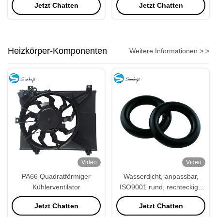
Jetzt Chatten
Jetzt Chatten
bronzierende Maschine
Aluminiumpulver
Heizkörper-Komponenten
Weitere Informationen > >
Video
Video
PA66 Quadratförmiger
Wasserdicht, anpassbar,
Kühlerventilator
ISO9001 rund, rechteckige
Gummidichtungen
Jetzt Chatten
Jetzt Chatten