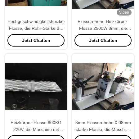
Video
Hochgeschwindigkeitsheizkörper-
Flossen-hohe Heizkörper-
Flosse, die Rohr-Stärke der
Flosse 2500W 8mm, die
Maschinen-5mm der Höhen-
Maschinen-hohe Präzision
Jetzt Chatten
Jetzt Chatten
1.5mm bildet
bildet
Heizkörper-Flosse 800KG
8mm Flossen-hohe 0.08mm
220V, die Maschine mit
starke Flosse, die Maschine
hoher Geschwindigkeit bildet
für Automobil-Behälter bildet