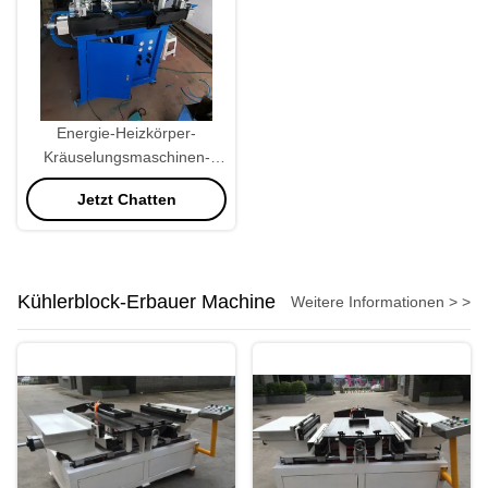
Energie-Heizkörper-
Kräuselungsmaschinen-
Heizkörper 220V 370W, der
Jetzt Chatten
Maschine herstellt
Kühlerblock-Erbauer Machine
Weitere Informationen > >