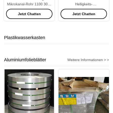
Mikrokanal-Rohr 1100 3003
Helligkeits-
für Auto-Kondensator-
Aluminiumheizkörper-Rohr
Jetzt Chatten
Jetzt Chatten
Ladeluftkühler
22 * 2.0mm
Plastikwasserkasten
Aluminiumfolieblätter
Weitere Informationen > >