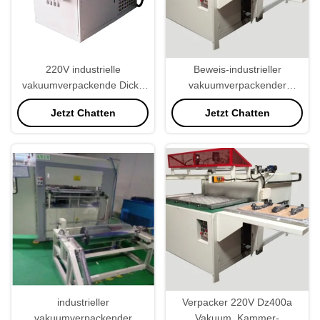
220V industrielle
Beweis-industrieller
vakuumverpackende Dicke
vakuumverpackender
der Maschinen-0.1mm
Maschinen-
Jetzt Chatten
Jetzt Chatten
Nahrungsmitteleichmeister
des Staub-800KG
industrieller
Verpacker 220V Dz400a
vakuumverpackender
Vakuum, Kammer-