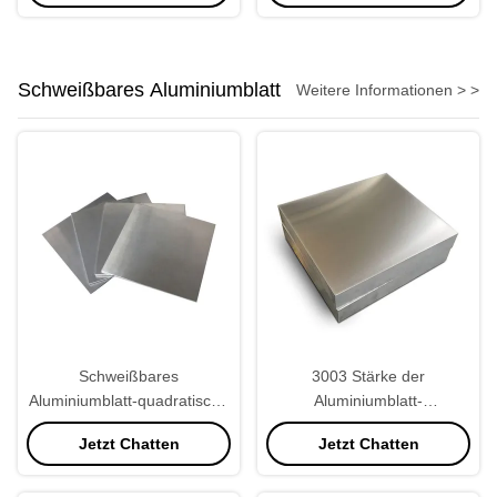
Schweißbares Aluminiumblatt
Weitere Informationen > >
Schweißbares
3003 Stärke der
Aluminiumblatt-quadratische
Aluminiumblatt-
Form der
Aluminiumplatten-1.5mm
Jetzt Chatten
Jetzt Chatten
Korrosionsbeständigkeits-
Legierungs-8011