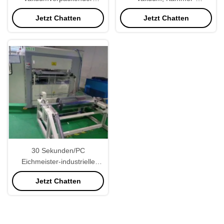
Eichmeister 35secs/Pc der
vakuumverpackende
Jetzt Chatten
Jetzt Chatten
Maschinen-21kw justierbar
Maschine des Doppelt-
800KG
30 Sekunden/PC
Eichmeister-industrielle
vakuumverpackende
Jetzt Chatten
Maschine justierbar