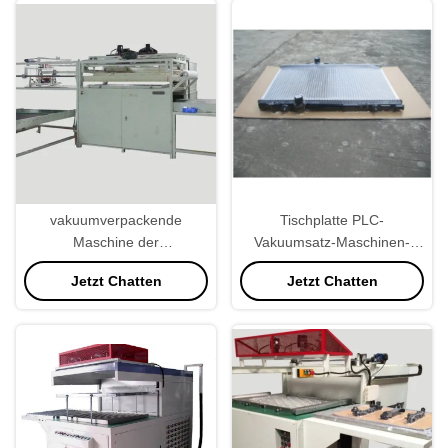
vakuumverpackende
Tischplatte PLC-
Maschine der
Vakuumsatz-Maschinen-
Handelsnahrung22kw,
industrielles Gewicht 800KG
Jetzt Chatten
Jetzt Chatten
industrielle Geschwindigkeit
des Vakuumeichmeister-
40secs/Pc