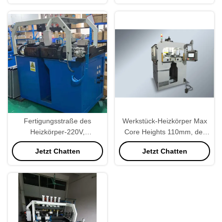
Fertigungsstraße des
Werkstück-Heizkörper Max
Heizkörper-220V,
Core Heights 110mm, der
Heizkörper-Herstellungs-
Maschine für LKW-
Jetzt Chatten
Jetzt Chatten
Ausrüstung halb automatisch
Heizkörper herstellt