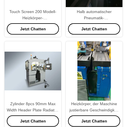
Touch Screen 200 Modell-
Halb automatischer
Heizkörper-
Pneumatik-
Quetschwerkzeug,
Plastikwasserkasten-
Jetzt Chatten
Jetzt Chatten
Heizkörper-Herstellungs-
Quetschwerkzeug
Maschinerie PLC
programmierbar
Zylinder 8pcs 90mm Max
Heizkörper, der Maschine
Width Header Plate Radiator,
justierbare Geschwindigkeit
der Maschine für
macht
Jetzt Chatten
Jetzt Chatten
Wasserkasten herstellt