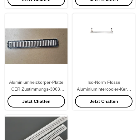
Aluminiumheizkörper-Platte
Iso-Norm Flosse
CER Zustimmungs-3003,
Aluminiumintercooler-Kern-
Heizkörper-Ersatzteil-weiße
hohe Qualität
Jetzt Chatten
Jetzt Chatten
Farbe