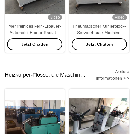
Video
Video
Mehrreihiges kern-Erbauer-
Pneumatischer Kühlerblock-
Automobil Heater Radiator
Servoerbauer Machine,
der Rohr-800kg Aluminium
Kern-Versammlungs-
Jetzt Chatten
Jetzt Chatten
Maschine
Weitere
Heizkörper-Flosse, die Maschine
Informationen > >
bildet