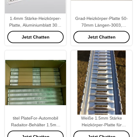
1.4mm Stärke-Heizkörper-
Grad-Heizkörper-Platte 50-
Platte, Aluminiumblatt 3003
70mm Längen-3003,
für Cummins Caterpillar
Heizkörper-Ausgang-Platte
Jetzt Chatten
Jetzt Chatten
justierbar
titel PlateFor-Automobil
Weiße 1.5mm Stärke
Radaitor-Behälter 1.5mm
Heizkörper-Platte für
Stärke-3003 Aluminium
Selbstkühlerblock Corolla 86
Jetzt Chatten
Jetzt Chatten