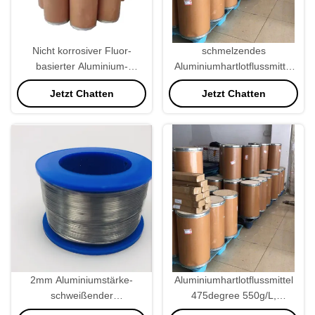
Nicht korrosiver Fluor-
schmelzendes
basierter Aluminium-
Aluminiumhartlotflussmittel
Lagerflux 25 kg/Eimer 525°C
25KG/Bucket 525degree für
Jetzt Chatten
Jetzt Chatten
bronzierende Maschine
2mm Aluminiumstärke-
Aluminiumhartlotflussmittel
schweißender
475degree 550g/L,
Aluminiumdraht für
schweißender Fluss-