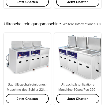
Jetzt Chatten
Jetzt Chatten
Ultraschallreinigungsmaschine
Weitere Informationen > >
Bad-Ultraschallreinigungs-
Ultraschallsterilisations-
Maschine des Schlitz-22kw,
Maschine 60sec/Pcs 220V
Ultraschallkurzschluss-
für Industrien
Jetzt Chatten
Jetzt Chatten
Wäsche der bad-Maschinen-