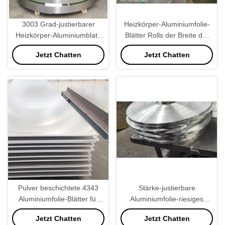
3003 Grad-justierbarer
Heizkörper-Aluminiumfolie-
Heizkörper-Aluminiumblatt,
Blätter Rolls der Breite der
das 1700mm Od verpackt.
Folien-2400mm
Jetzt Chatten
Jetzt Chatten
Pulver beschichtete 4343
Stärke-justierbare
Aluminiumfolie-Blätter für
Aluminiumfolie-riesiges
Heizkörper-Flosse
Rollenharte beanspruchung
Jetzt Chatten
Jetzt Chatten
H22 2mm-4mm