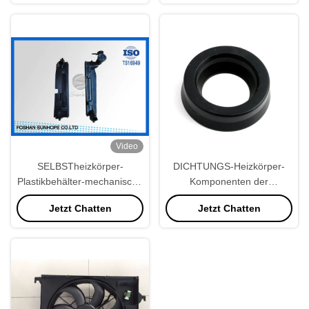
Video
SELBSTheizkörper-
DICHTUNGS-Heizkörper-
Plastikbehälter-mechanische
Komponenten der
Heizkörper-Dichtung
wasserdichten Runden-
Jetzt Chatten
Jetzt Chatten
zwischen Titel-Platte und
ISO9001 Gummi
Plastikbehälter