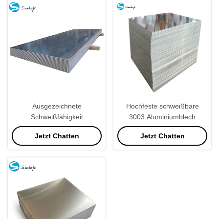
Ausgezeichnete
Hochfeste schweißbare
Schweißfähigkeit
3003 Aluminiumblech
Aluminiumfolie mit hoher
Jetzt Chatten
Jetzt Chatten
Formbarkeit